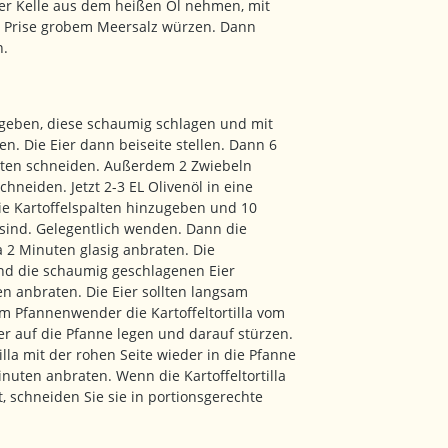
er Kelle aus dem heißen Öl nehmen, mit
 Prise grobem Meersalz würzen. Dann
n.
l geben, diese schaumig schlagen und mit
zen. Die Eier dann beiseite stellen. Dann 6
alten schneiden. Außerdem 2 Zwiebeln
chneiden. Jetzt 2-3 EL Olivenöl in eine
ie Kartoffelspalten hinzugeben und 10
 sind. Gelegentlich wenden. Dann die
2 Minuten glasig anbraten. Die
nd die schaumig geschlagenen Eier
n anbraten. Die Eier sollten langsam
m Pfannenwender die Kartoffeltortilla vom
er auf die Pfanne legen und darauf stürzen.
illa mit der rohen Seite wieder in die Pfanne
inuten anbraten. Wenn die Kartoffeltortilla
, schneiden Sie sie in portionsgerechte