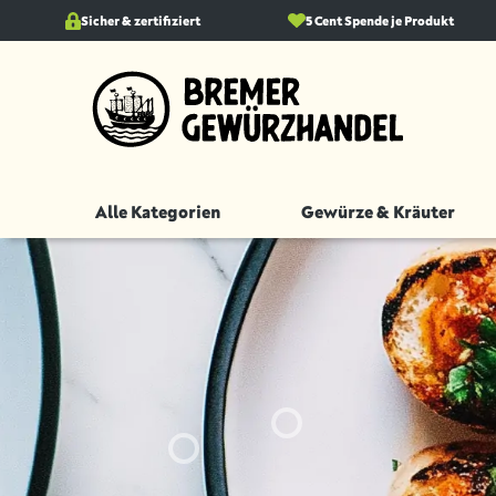
springen
Sicher & zertifiziert
Zur Hauptnavigation springen
5 Cent Spende je Produkt
Alle Kategorien
Gewürze & Kräuter