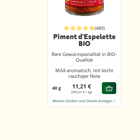
(480)
Durchschnittliche Bewertung von 4.
Piment d'Espelette
BIO
Rare Gewürzspezialität in BIO-
Qualität
Mild-aromatisch, mit leicht
rauchiger Note
11,21 €
40 g
(280,25 € / kg)
Weitere Größen und Details anzeigen