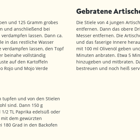
Gebratene Artisch
geben und 125 Gramm grobes
Die Stiele von 4 jungen Artis
n und anschließend bei
entfernen. Dann das obere Dri
d verdampfen lassen. Dann ca.
Messer entfernen. Die Artisc
e in das restliche Wasser
und das faserige Innere herau
ze verdampfen lassen, den Topf
mit 100 ml Olivenöl geben und
r beinahe vollständig
Minuten anbraten. Etwa 5 Min
ruste auf den Kartoffeln
hinzugeben und mitbraten. Da
jo Rojo und Mojo Verde
bestreuen und noch heiß serv
 tupfen und von den Stielen
hohl sind. Dann 150 g
nd 1/2 TL Paprika edelsüß oder
n mit dem gewürzten
ei 180 Grad in den Backofen