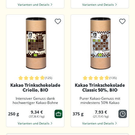
Varianten und Details
Varianten und Details
(125)
(135)
Durchschnittliche Bewertung von 4.8 von 5 Sternen
Durchschnittliche Bewertung von 4.
Kakao Trinkschokolade
Kakao Trinkschokolade
Criollo, BIO
Classic 50%, BIO
Intensiver Genuss dank
Purer Kakao-Genuss mit
hochwertiger Kakao-Bohne
mindestens 50% Kakao
9,34 €
7,93 €
250 g
375 g
(37,36 € / kg)
(21,15 € / kg)
Varianten und Details
Varianten und Details