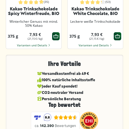
(35)
(53)
Durchschnittliche Bewertung von 4.8 von 5 Sternen
Durchschnittliche Bewertung von 4.
Kakao Trinkschokolade
Kakao Trinkschokolade
Spicy Winterfreude, BIO
White Chocolate, BIO
Winterlicher Genuss mit mind.
Leckere weiße Trinkschokolade
50% Kakao
7,93 €
7,93 €
375 g
375 g
(21,15 € / kg)
(21,15 € / kg)
Varianten und Details
Varianten und Details
Ihre Vorteile
Versandkostenfrei ab 49 €
100% natürliche Inhaltsstoffe
Jeder Kauf spendet!
CO2-neutraler Versand
Persönliche Beratung
Top bewertet