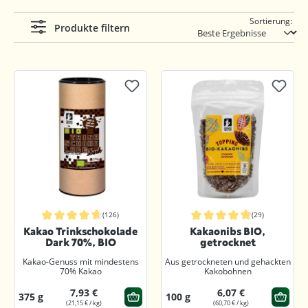
Sortierung:
Produkte filtern
(126)
(29)
Durchschnittliche Bewertung von 4.8 von 5 Sternen
Durchschnittliche Bewertung von 4.
Kakao Trinkschokolade
Kakaonibs BIO,
Dark 70%, BIO
getrocknet
Kakao-Genuss mit mindestens
Aus getrockneten und gehackten
70% Kakao
Kakobohnen
7,93 €
6,07 €
375 g
100 g
(21,15 € / kg)
(60,70 € / kg)