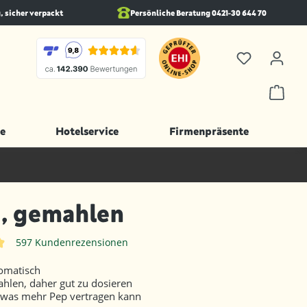
, sicher verpackt
Persönliche Beratung 0421-30 644 70
e
Hotelservice
Firmenpräsente
s, gemahlen
597 Kundenrezensionen
iche Bewertung von 4.8 von 5 Sternen
romatisch
hlen, daher gut zu dosieren
, was mehr Pep vertragen kann