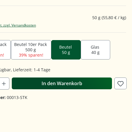
50 g
(55,80 € / kg)
t. zzgl. Versandkosten
Pack
Beutel 10er Pack
Beutel
Glas
500 g
50 g
40 g
n!
39% sparen!
ügbar, Lieferzeit: 1-4 Tage
In den Warenkorb
er:
00013-STK