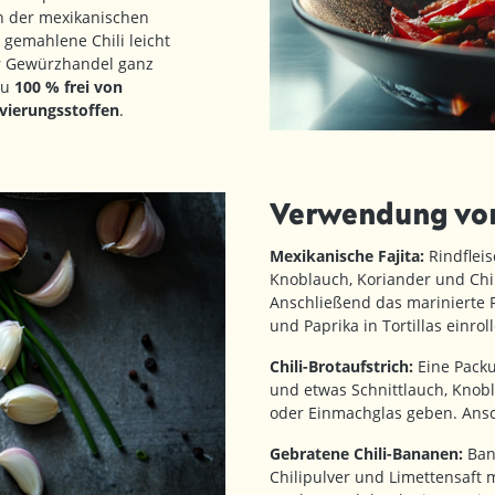
n der mexikanischen
 gemahlene Chili leicht
r Gewürzhandel ganz
zu
100 % frei von
vierungsstoffen
.
Verwendung von
Mexikanische Fajita:
Rindfleis
Knoblauch, Koriander und Chil
Anschließend das marinierte 
und Paprika in Tortillas ein
Chili-Brotaufstrich:
Eine Packu
und etwas Schnittlauch, Knobl
oder Einmachglas geben. Ansc
Gebratene Chili-Bananen:
Ban
Chilipulver und Limettensaft