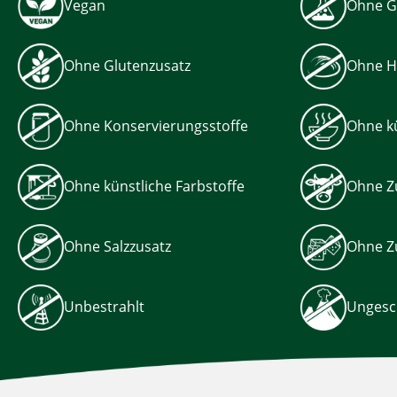
Vegan
Ohne G
Ohne Glutenzusatz
Ohne H
Ohne Konservierungsstoffe
Ohne kü
Ohne künstliche Farbstoffe
Ohne Z
Ohne Salzzusatz
Ohne Z
Unbestrahlt
Ungesc