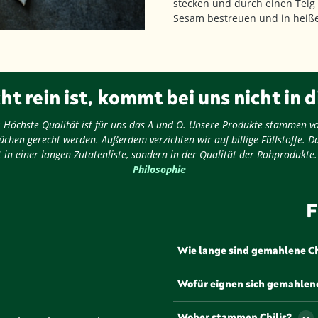
stecken und durch einen Teig
Sesam bestreuen und in heiße
ht rein ist, kommt bei uns nicht in d
ug: Höchste Qualität ist für uns das A und O. Unsere Produkte stammen v
chen gerecht werden. Außerdem verzichten wir auf billige Füllstoffe. D
 in einer langen Zutatenliste, sondern in der Qualität der Rohprodukte
Philosophie
F
Wie lange sind gemahlene Ch
Gemahlene Chilis sind bei ric
Wofür eignen sich gemahlene
Aroma und die Schärfe zu bew
einem kühlen, trockenen und
Gemahlene Chilis eignen sic
Woher stammen Chilis?