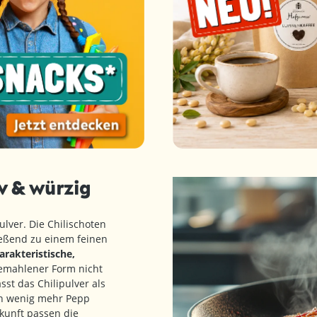
iv & würzig
lver. Die Chilischoten
eßend zu einem feinen
arakteristische,
gemahlener Form nicht
sst das Chilipulver als
ein wenig mehr Pepp
kunft passen die