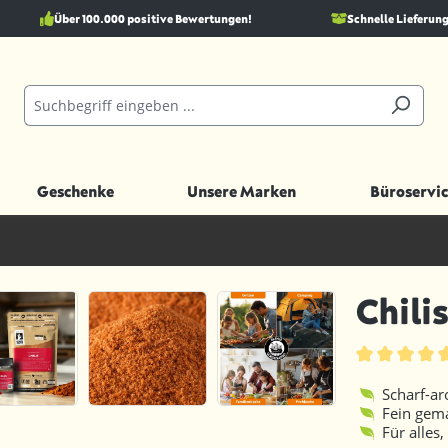
Über 100.000 positive Bewertungen!
Schnelle Lieferung
Geschenke
Unsere Marken
Büroservic
Chili
Durchschnittl
Scharf-a
Fein gema
Für alles