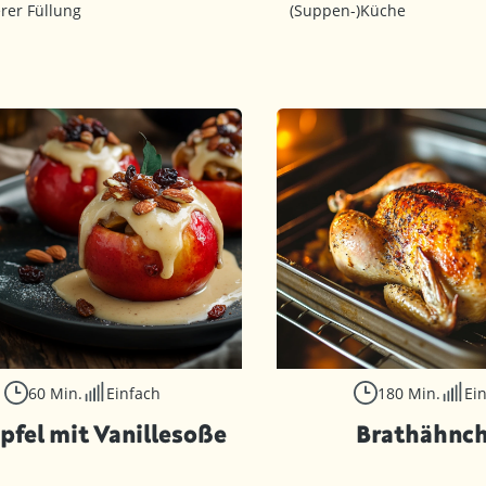
erer Füllung
(Suppen-)Küche
60 Min.
Einfach
180 Min.
Ei
pfel mit Vanillesoße
Brathähnc