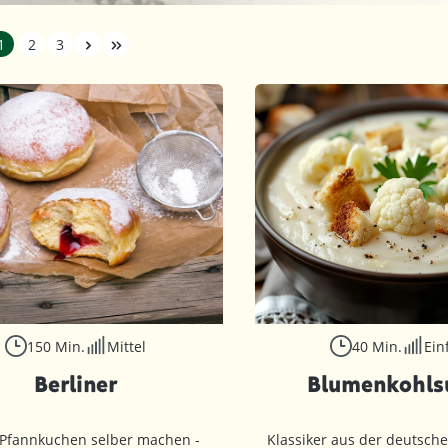
1
2
3
150 Min.
Mittel
40 Min.
Ein
Berliner
Blumenkohls
 Pfannkuchen selber machen -
Klassiker aus der deutsch