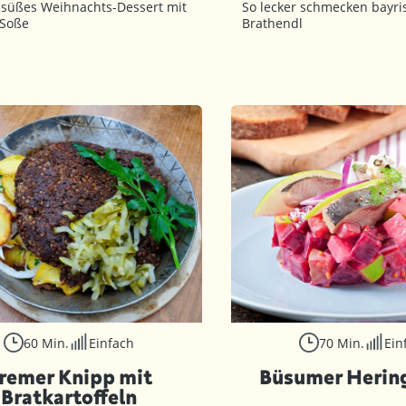
-süßes Weihnachts-Dessert mit
So lecker schmecken bayri
 Soße
Brathendl
60 Min.
Einfach
70 Min.
Ein
remer Knipp mit
Büsumer Herin
Bratkartoffeln