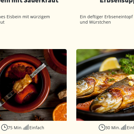
hes Eisbein mit würzigem
Ein deftiger Erbseneintopf
aut
und Würstchen
75 Min.
Einfach
30 Min.
Ein