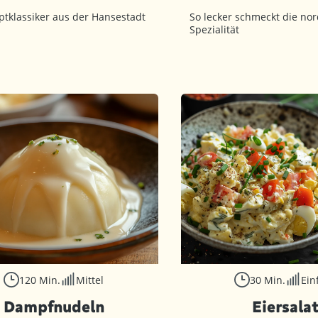
ptklassiker aus der Hansestadt
So lecker schmeckt die no
Spezialität
120 Min.
Mittel
30 Min.
Ein
Dampfnudeln
Eiersala