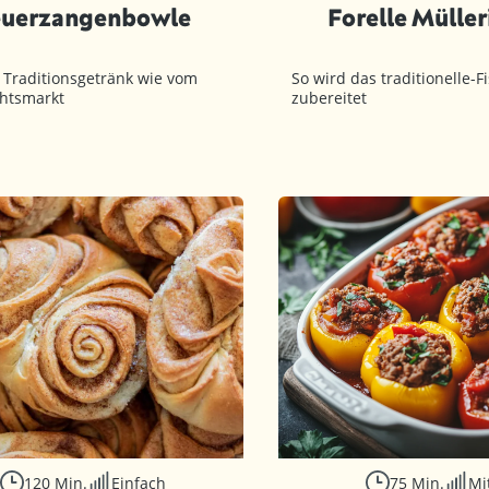
euerzangenbowle
Forelle Müller
 Traditionsgetränk wie vom
So wird das traditionelle-F
htsmarkt
zubereitet
120 Min.
Einfach
75 Min.
Mi