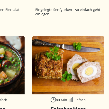
en Eiersalat
Eingelegte Senfgurken - so einfach geht
einlegen
nfach
80 Min.
Einfach
pe
Falscher Hase