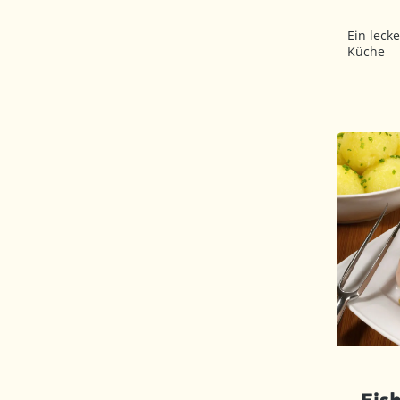
Ein leck
Küche
Eisb