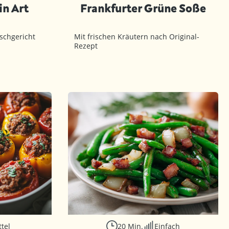
in Art
Frankfurter Grüne Soße
ischgericht
Mit frischen Kräutern nach Original-
Rezept
ttel
20 Min.
Einfach