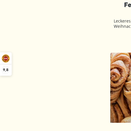
F
Leckeres
Weihnac
9,8