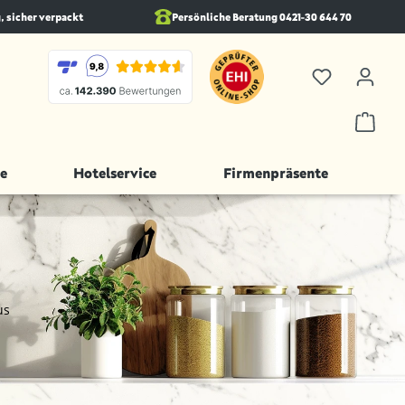
, sicher verpackt
Persönliche Beratung 0421-30 644 70
e
Hotelservice
Firmenpräsente
us