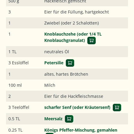
500 g
Hackfleisch gemischt
3
Eier für die Füllung, hartgekocht
1
Zwiebel (oder 2 Schalotten)
1
Knoblauchzehe (oder 1/4 TL
Knoblauchgranulat)
1 TL
neutrales Öl
3 Esslöffel
Petersilie
1
altes, hartes Brötchen
100 ml
Milch
2
Eier für die Hackfleischmasse
3 Teelöffel
scharfer Senf (oder Kräutersenf)
0.5 TL
Meersalz
0.25 TL
Königs Pfeffer-Mischung, gemahlen