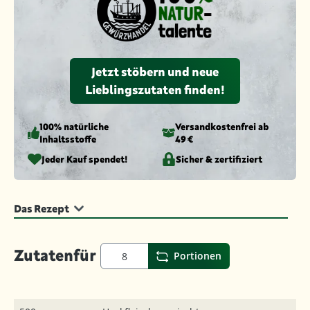
Jetzt stöbern und neue
Lieblingszutaten finden!
100% natürliche
Versandkosten­frei ab
Inhaltsstoffe
49 €
Jeder Kauf spendet!
Sicher & zertifiziert
Das Rezept
Zutaten
für
Portionen