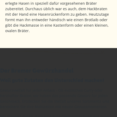
erlegte Hasen in speziell dafür vorgesehenen Bräter
zubereitet. Durchaus üblich war es auch, dem Hackbraten
mit der Hand eine Hasenrückenform zu geben. Heutzutage
formt man ihn entweder händisch wie einen Brotlaib oder
gibt die Hackmasse in eine Kastenform oder einen kleinen,
ovalen Bräter.
Der Bremer Gewürzhandel
Weil gute Zutaten den Unterschied machen!
Gewürzvielfalt für jeden Anlass - Ob exotisches Curry oder
herzhafter Braten, wir haben das passende Gewürz für jeden
Geschmack. Entdecken Sie die Vielfalt unseres Sortiments und
bereichern Sie Ihre Mahlzeiten mit neuen Genussmomenten.
Wir glauben daran, dass eine gute Gewürzmischung aus guten