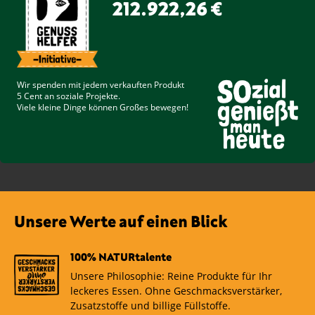
212.922,26 €
Wir spenden mit jedem verkauften Produkt
5 Cent
an soziale Projekte.
Viele kleine Dinge können Großes bewegen!
Unsere Werte auf einen Blick
100% NATURtalente
Unsere Philosophie: Reine Produkte für Ihr
leckeres Essen. Ohne Geschmacksverstärker,
Zusatzstoffe und billige Füllstoffe.