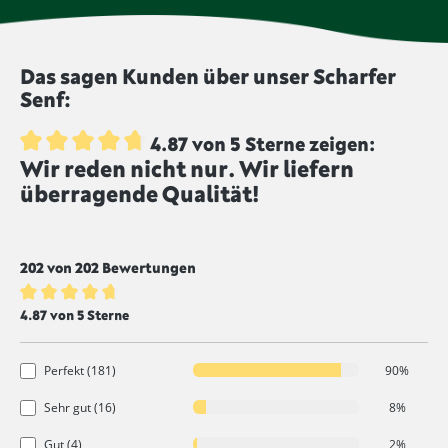
wurden nicht bestrahlt und werden von uns
geschwefelt, um die Haltbarkeit zu verlängern und
unbestrahlt angeboten.
dem Produkt eine intensivere Farbe zu geben.
Lebensmittel, die mit diesem Symbol
Das sagen Kunden über unser Scharfer
gekennzeichnet sind, werden ungeschwefelt
Senf:
produziert.
4.87 von 5 Sterne zeigen:
Wir reden nicht nur. Wir liefern
Durchschnittliche Bewertung von 4.8 von 5 Sternen
überragende Qualität!
202 von 202 Bewertungen
Durchschnittliche Bewertung von 4.8 von 5 Sternen
4.87 von 5 Sterne
Perfekt (181)
90%
Sehr gut (16)
8%
Gut (4)
2%