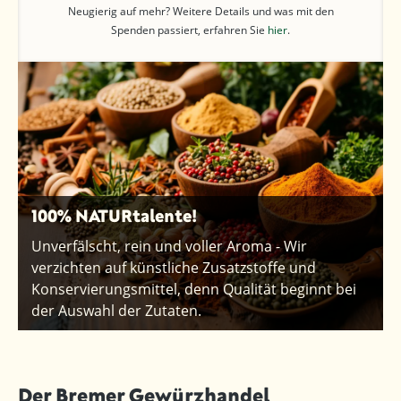
Neugierig auf mehr? Weitere Details und was mit den
Spenden passiert, erfahren Sie
hier
.
100% NATURtalente!
Unverfälscht, rein und voller Aroma - Wir
verzichten auf künstliche Zusatzstoffe und
Konservierungsmittel, denn Qualität beginnt bei
der Auswahl der Zutaten.
Der Bremer Gewürzhandel