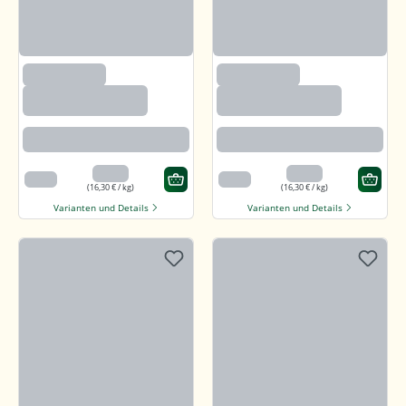
(1200)
(1200)
Sonnenblumenker
Sonnenblumenker
ne mit Salz und
ne mit Salz und
Honig
Honig
Angenehm süßlich mit feiner
Angenehm süßlich mit feiner
salzigen Note
salzigen Note
3,26 €
3,26 €
200 g
200 g
(16,30 € / kg)
(16,30 € / kg)
Varianten und Details
Varianten und Details