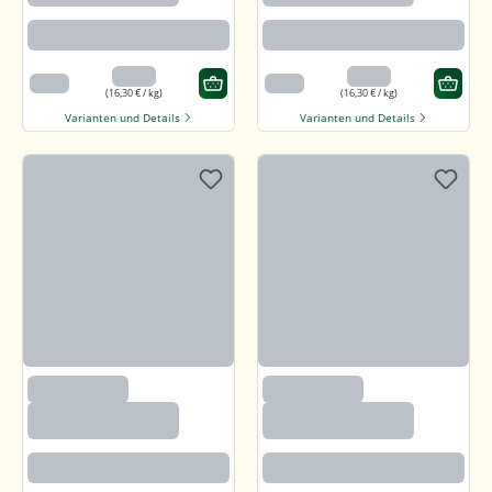
Honig
Honig
Angenehm süßlich mit feiner
Angenehm süßlich mit feiner
salzigen Note
salzigen Note
3,26 €
3,26 €
200 g
200 g
(16,30 € / kg)
(16,30 € / kg)
Varianten und Details
Varianten und Details
(1200)
(1200)
Sonnenblumenker
Sonnenblumenker
ne mit Salz und
ne mit Salz und
Honig
Honig
Angenehm süßlich mit feiner
Angenehm süßlich mit feiner
salzigen Note
salzigen Note