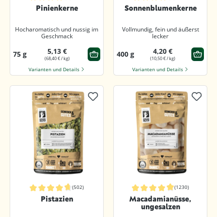
Durchschnittliche Bewertung von 4.8 von 5 Sternen
Durchschnittliche Bewertung von 4.
Pinienkerne
Sonnenblumenkerne
Hocharomatisch und nussig im
Vollmundig, fein und äußerst
Geschmack
lecker
5,13 €
4,20 €
75 g
400 g
(68,40 € / kg)
(10,50 € / kg)
Varianten und Details
Varianten und Details
(502)
(1230)
Durchschnittliche Bewertung von 4.8 von 5 Sternen
Durchschnittliche Bewertung von 4.9
Pistazien
Macadamianüsse,
ungesalzen