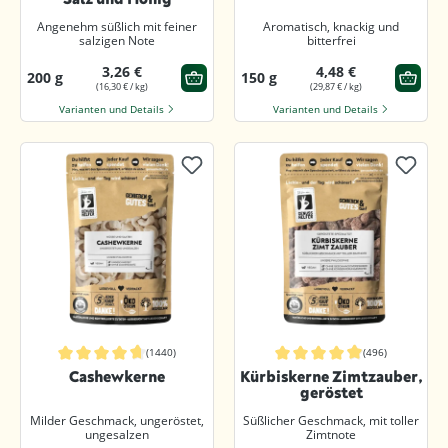
Angenehm süßlich mit feiner
Aromatisch, knackig und
salzigen Note
bitterfrei
3,26 €
4,48 €
200 g
150 g
(16,30 € / kg)
(29,87 € / kg)
Varianten und Details
Varianten und Details
(1440)
(496)
Durchschnittliche Bewertung von 4.8 von 5 Sternen
Durchschnittliche Bewertung von 4.
Cashewkerne
Kürbiskerne Zimtzauber,
geröstet
Milder Geschmack, ungeröstet,
Süßlicher Geschmack, mit toller
ungesalzen
Zimtnote