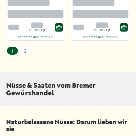
ne mit Salz und
ne mit Salz und
Honig
Honig
Angenehm süßlich mit feiner
Angenehm süßlich mit feiner
salzigen Note
salzigen Note
3,26 €
3,26 €
200 g
200 g
(16,30 € / kg)
(16,30 € / kg)
Varianten und Details
Varianten und Details
1
2
Nüsse & Saaten vom Bremer
Gewürzhandel
Naturbelassene Nüsse: Darum lieben wir
sie