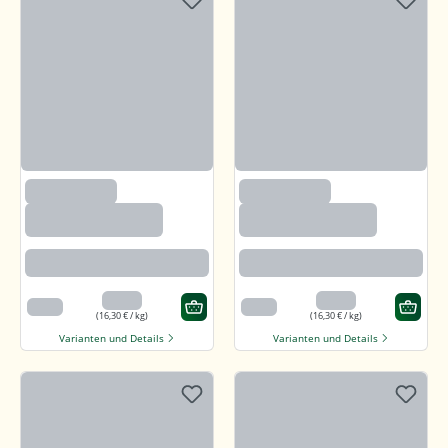
(1200)
(1200)
Sonnenblumenker
Sonnenblumenker
ne mit Salz und
ne mit Salz und
Honig
Honig
Angenehm süßlich mit feiner
Angenehm süßlich mit feiner
salzigen Note
salzigen Note
3,26 €
3,26 €
200 g
200 g
(16,30 € / kg)
(16,30 € / kg)
Varianten und Details
Varianten und Details