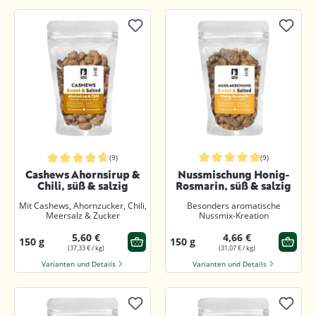
(9)
(9)
Durchschnittliche Bewertung von 5
Durchschnittliche Bewertung von 4.7 von 5 Sternen
Cashews Ahornsirup &
Nussmischung Honig-
Chili, süß & salzig
Rosmarin, süß & salzig
Mit Cashews, Ahornzucker, Chili,
Besonders aromatische
Meersalz & Zucker
Nussmix-Kreation
5,60 €
4,66 €
150 g
150 g
(37,33 € / kg)
(31,07 € / kg)
Varianten und Details
Varianten und Details