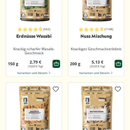
(562)
(1148)
Durchschnittliche Bewertung von 4.7 von 5 Sternen
Durchschnittliche Bewertung von 4.7
Erdnüsse Wasabi
Nuss Mischung
Knackig-scharfer Wasabi-
Knackiges Geschmackserlebnis
Geschmack
2,79 €
5,13 €
150 g
200 g
(18,60 € / kg)
(25,65 € / kg)
Varianten und Details
Varianten und Details