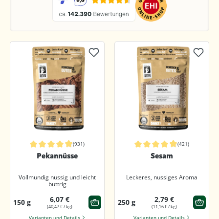
(931)
(421)
Durchschnittliche Bewertung von 4.9 von 5 Sternen
Durchschnittliche Bewertung von 4.
Pekannüsse
Sesam
Vollmundig nussig und leicht
Leckeres, nussiges Aroma
buttrig
6,07 €
2,79 €
150 g
250 g
(40,47 € / kg)
(11,16 € / kg)
Varianten und Details
Varianten und Details