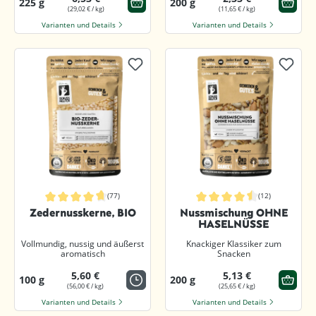
225 g
200 g
(29,02 € / kg)
(11,65 € / kg)
Varianten und Details
Varianten und Details
(77)
(12)
Durchschnittliche Bewertung von 4.8 von 5 Sternen
Durchschnittliche Bewertung von 4.
Zedernusskerne, BIO
Nussmischung OHNE
HASELNÜSSE
Vollmundig, nussig und äußerst
Knackiger Klassiker zum
aromatisch
Snacken
5,60 €
5,13 €
100 g
200 g
(56,00 € / kg)
(25,65 € / kg)
Varianten und Details
Varianten und Details