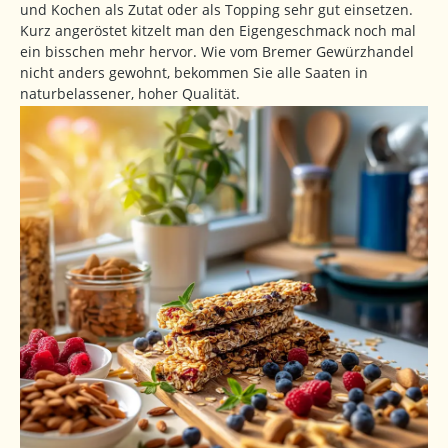
und Kochen als Zutat oder als Topping sehr gut einsetzen.
Kurz angeröstet kitzelt man den Eigengeschmack noch mal
ein bisschen mehr hervor. Wie vom Bremer Gewürzhandel
nicht anders gewohnt, bekommen Sie alle Saaten in
naturbelassener, hoher Qualität.