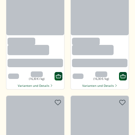
(1200)
(1200)
Sonnenblumenker
Sonnenblumenker
ne mit Salz und
ne mit Salz und
Honig
Honig
Angenehm süßlich mit feiner
Angenehm süßlich mit feiner
salzigen Note
salzigen Note
3,26 €
3,26 €
200 g
200 g
(16,30 € / kg)
(16,30 € / kg)
Varianten und Details
Varianten und Details