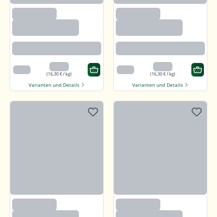
(1200)
(1200)
Sonnenblumenker
Sonnenblumenker
ne mit Salz und
ne mit Salz und
Honig
Honig
Angenehm süßlich mit feiner
Angenehm süßlich mit feiner
salzigen Note
salzigen Note
3,26 €
3,26 €
200 g
200 g
(16,30 € / kg)
(16,30 € / kg)
Varianten und Details
Varianten und Details
(1200)
(1200)
Sonnenblumenker
Sonnenblumenker