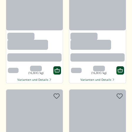
(1200)
(1200)
Sonnenblumenker
Sonnenblumenker
ne mit Salz und
ne mit Salz und
Honig
Honig
Angenehm süßlich mit feiner
Angenehm süßlich mit feiner
salzigen Note
salzigen Note
3,26 €
3,26 €
200 g
200 g
(16,30 € / kg)
(16,30 € / kg)
Varianten und Details
Varianten und Details