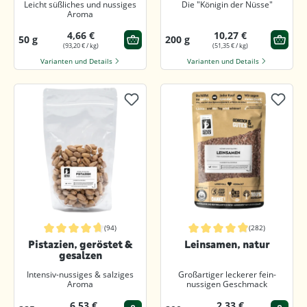
Leicht süßliches und nussiges
Die "Königin der Nüsse"
Aroma
4,66 €
10,27 €
50 g
200 g
(93,20 € / kg)
(51,35 € / kg)
Varianten und Details
Varianten und Details
(94)
(282)
Durchschnittliche Bewertung von 4.7 von 5 Sternen
Durchschnittliche Bewertung von 4.
Pistazien, geröstet &
Leinsamen, natur
gesalzen
Intensiv-nussiges & salziges
Großartiger leckerer fein-
Aroma
nussigen Geschmack
6,53 €
2,33 €