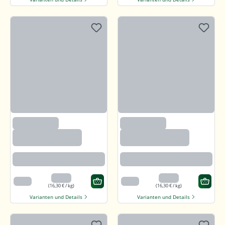
(1200)
(1200)
Sonnenblumenker
Sonnenblumenker
ne mit Salz und
ne mit Salz und
Honig
Honig
Angenehm süßlich mit feiner
Angenehm süßlich mit feiner
salzigen Note
salzigen Note
3,26 €
3,26 €
200 g
200 g
(16,30 € / kg)
(16,30 € / kg)
Varianten und Details
Varianten und Details