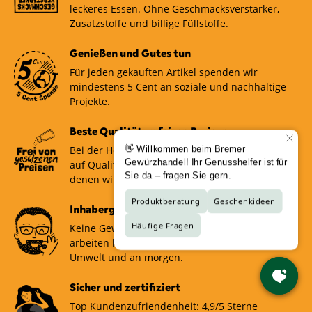
leckeres Essen. Ohne Geschmacksverstärker,
Zusatzstoffe und billige Füllstoffe.
Genießen und Gutes tun
Für jeden gekauften Artikel spenden wir
mindestens 5 Cent an soziale und nachhaltige
Projekte.
Beste Qualität zu fairen Preisen
Bei der Herstellerauswahl legen wir großen Wert
auf Qualität. Wir verkaufen nur Produkte, von
denen wir selbst überzeugt sind.
Inhabergeführt und nachhaltig
Keine Gewinnmaximierung für Investoren! Wir
arbeiten langfristig und denken an unsere
Umwelt und an morgen.
Sicher und zertifiziert
Top Kundenzufriendenheit: 4,9/5 Sterne