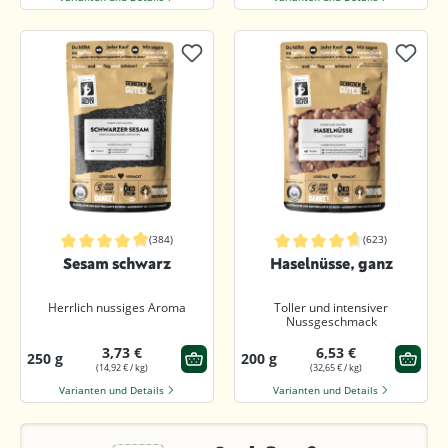
(384)
(623)
Durchschnittliche Bewertung von 4.9 von 5 Sternen
Durchschnittliche Bewertung von 4.
Sesam schwarz
Haselnüsse, ganz
Herrlich nussiges Aroma
Toller und intensiver
Nussgeschmack
3,73 €
6,53 €
250 g
200 g
(14,92 € / kg)
(32,65 € / kg)
Varianten und Details
Varianten und Details