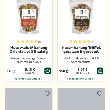
(3)
(5)
Durchschnittliche Bewertung von 5
Durchschnittliche Bewertung von 4.6 von 5 Sternen
Nuss-Mais-Mischung
Nussmischung Trüffel,
Oriental, süß & salzig
gesalzen & geröstet
Gewürzter und gerösteter
Mit Trüffelgewürz und 1 %
Nussmix mit Mais
Sommertrüffel
5,13 €
6,07 €
140 g
150 g
(36,64 € / kg)
(40,47 € / kg)
Varianten und Details
Varianten und Details