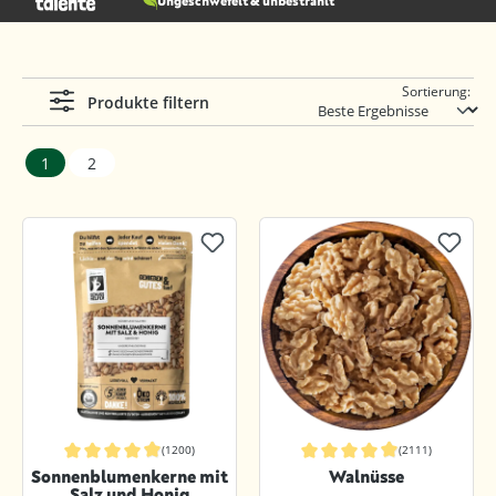
Ungeschwefelt & unbestrahlt
Sortierung:
Produkte filtern
1
2
(1200)
(2111)
Durchschnittliche Bewertung von 4.8 von 5 Sternen
Durchschnittliche Bewertung von 4.8
Sonnenblumenkerne mit
Walnüsse
Salz und Honig