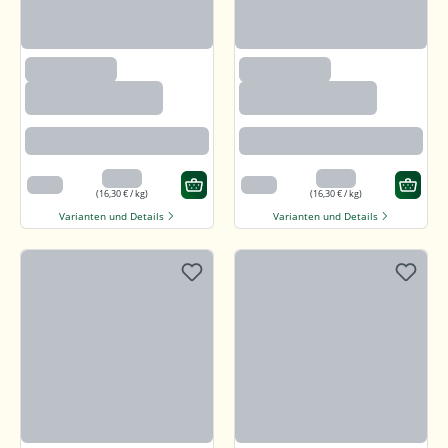
(1200)
(1200)
Sonnenblumenker
Sonnenblumenker
ne mit Salz und
ne mit Salz und
Honig
Honig
Angenehm süßlich mit feiner
Angenehm süßlich mit feiner
salzigen Note
salzigen Note
3,26 €
3,26 €
200 g
200 g
(16,30 € / kg)
(16,30 € / kg)
Varianten und Details
Varianten und Details