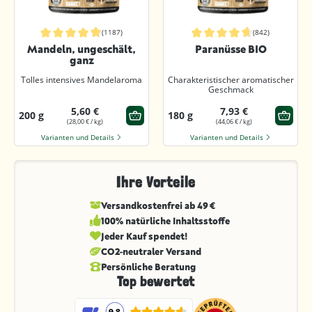
(1187)
(842)
Durchschnittliche Bewertung von 4.9 von 5 Sternen
Durchschnittliche Bewertung von 4.
Mandeln, ungeschält,
Paranüsse BIO
ganz
Tolles intensives Mandelaroma
Charakteristischer aromatischer
Geschmack
5,60 €
7,93 €
200 g
180 g
(28,00 € / kg)
(44,06 € / kg)
Varianten und Details
Varianten und Details
Ihre Vorteile
Versandkostenfrei ab 49 €
100% natürliche Inhaltsstoffe
Jeder Kauf spendet!
CO2-neutraler Versand
Persönliche Beratung
Top bewertet