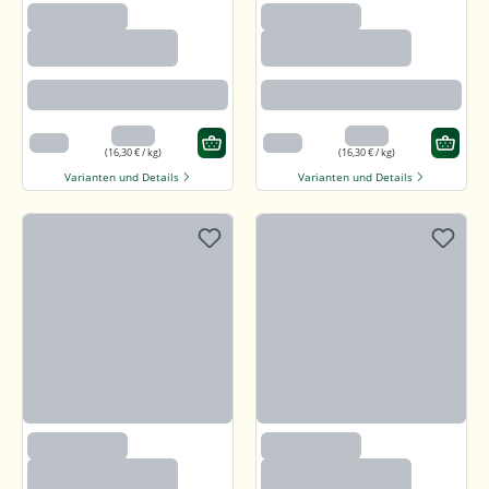
(1200)
(1200)
Sonnenblumenker
Sonnenblumenker
ne mit Salz und
ne mit Salz und
Honig
Honig
Angenehm süßlich mit feiner
Angenehm süßlich mit feiner
salzigen Note
salzigen Note
3,26 €
3,26 €
200 g
200 g
(16,30 € / kg)
(16,30 € / kg)
Varianten und Details
Varianten und Details
(1200)
(1200)
Sonnenblumenker
Sonnenblumenker
ne mit Salz und
ne mit Salz und