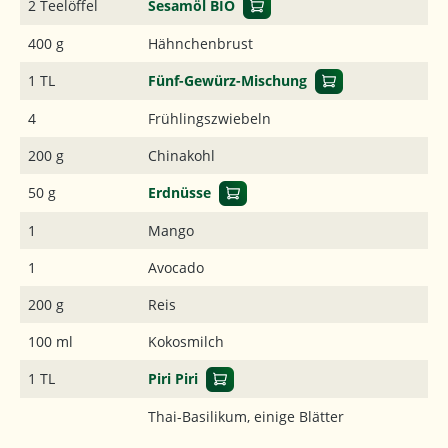
2 Teelöffel
Sesamöl BIO
400 g
Hähnchenbrust
1 TL
Fünf-Gewürz-Mischung
4
Frühlingszwiebeln
200 g
Chinakohl
50 g
Erdnüsse
1
Mango
1
Avocado
200 g
Reis
100 ml
Kokosmilch
1 TL
Piri Piri
Thai-Basilikum, einige Blätter