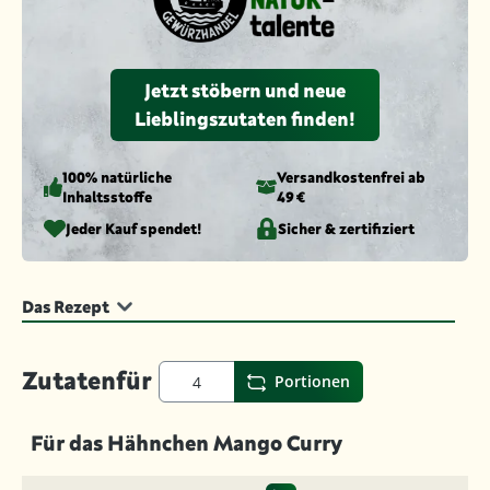
Jetzt stöbern und neue
Lieblingszutaten finden!
100% natürliche
Versandkosten­frei ab
Inhaltsstoffe
49 €
Jeder Kauf spendet!
Sicher & zertifiziert
Das Rezept
Zutaten
für
Portionen
Für das Hähnchen Mango Curry