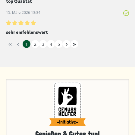
top Qualität
15. März 2026 13:34
Bewertung mit 5 von 5 Sternen
sehr emfehlenswert
1
2
3
4
5
Genießen & Gutes tun!