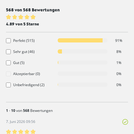
568 von 568 Bewertungen
Durchschnittliche Bewertung von 4.8 von 5 Sternen
4.89 von 5 Sterne
Perfekt (515)
91%
Sehr gut (46)
8%
Gut (5)
1%
Akzeptierbar (0)
0%
Unbefriedigend (2)
0%
1
-
10
von
568
Bewertungen
7. Juni 2026 09:56