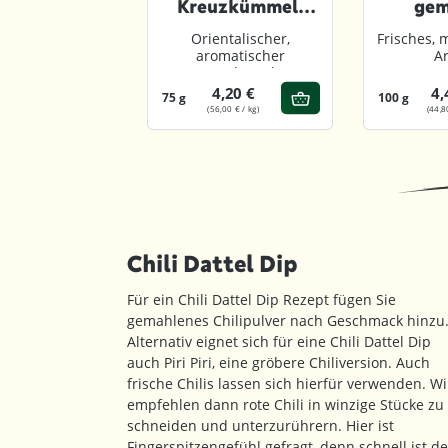
Kreuzkümmel,
gem
gemahlen
rschönes und
Orientalischer,
Frisches, 
ch-süßes Aroma
aromatischer
A
Geschmack
5,60 €
4,20 €
4,
75 g
100 g
28,00 € / kg)
(56,00 € / kg)
(44,8
Chili Dattel Dip
Für ein Chili Dattel Dip Rezept fügen Sie
gemahlenes Chilipulver nach Geschmack hinzu
Alternativ eignet sich für eine Chili Dattel Dip
auch Piri Piri, eine gröbere Chiliversion. Auch
frische Chilis lassen sich hierfür verwenden. Wi
empfehlen dann rote Chili in winzige Stücke zu
schneiden und unterzurührern. Hier ist
Fingerspitzengefühl gefragt, denn schnell ist de