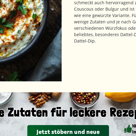
schmeckt auch hervorragend zu
Couscous oder Bulgur und ist a
wie eine gewürzte Variante. F
wenige Zutaten und je nach Ge
verschiedenen Würzfokus oder 
beliebtes, besonderes Dattel-
Dattel-Dip.
e Zutaten für leckere Reze
1
Jetzt stöbern und neue
I