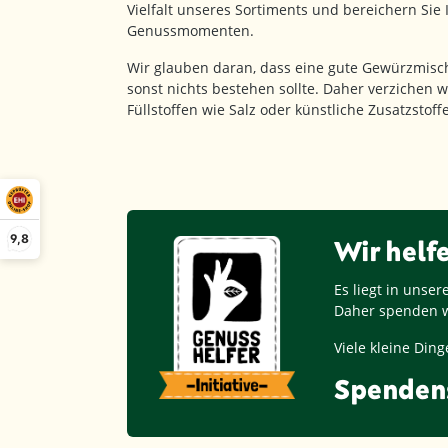
Vielfalt unseres Sortiments und bereichern Sie
Genussmomenten.
Wir glauben daran, dass eine gute Gewürzmisc
sonst nichts bestehen sollte. Daher verzichen w
Füllstoffen wie Salz oder künstliche Zusatzstof
9,8
Wir helf
Es liegt in unse
Daher spenden w
Viele kleine Di
Spenden