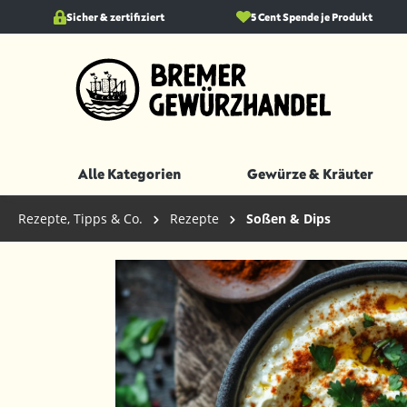
springen
Sicher & zertifiziert
Zur Hauptnavigation springen
5 Cent Spende je Produkt
Alle Kategorien
Gewürze & Kräuter
Rezepte, Tipps & Co.
Rezepte
Soßen & Dips
Bildergalerie überspringen