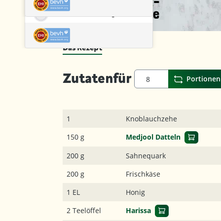
Das Rezept
Zutaten
für
Portionen
1
Knoblauchzehe
150 g
Medjool Datteln
200 g
Sahnequark
200 g
Frischkäse
1 EL
Honig
2 Teelöffel
Harissa