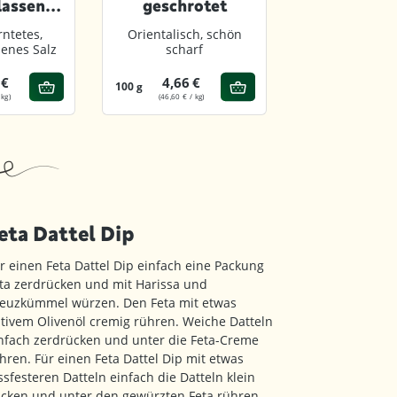
lassen,
geschrotet
hlen
ntetes,
Orientalisch, schön
Wunderschön
enes Salz
scharf
natürlich-süß
 €
4,66 €
5,60 €
100 g
200 g
 kg)
(46,60 € / kg)
(28,00 € / kg)
eta Dattel Dip
r einen Feta Dattel Dip einfach eine Packung
ta zerdrücken und mit Harissa und
euzkümmel würzen. Den Feta mit etwas
tivem Olivenöl cremig rühren. Weiche Datteln
nfach zerdrücken und unter die Feta-Creme
hren. Für einen Feta Dattel Dip mit etwas
ssfesteren Datteln einfach die Datteln klein
cken und unter den gewürzten Feta rühren.