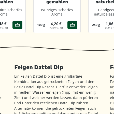
ahlen
gemahlen
naturbe
gema
mittelscharfes
Würziges, scharfes
Handgeer
roma
Aroma
naturbelass
48 €
4,20 €
1,86
100 g
250 g
0 € / kg)
(42,00 € / kg)
(7,44 € /
Feigen Dattel Dip
F
Ein Feigen Dattel Dip ist eine großartige
Fü
.
Kombination aus getrockneten Feigen und dem
Fe
Basic Dattel Dip Rezept. Hierfür entweder Feigen
Kr
in heißem Wasser einlegen (Tipp: mit ein wenig
na
r
Zimt) und weicher werden lassen, dann pürieren
ei
und unter den restlichen Dattel Dip rühren.
rü
Alternativ können die getrockneten Feigen auch
bi
r
in Stücke geschnitten und dann unter den Dattel
ha