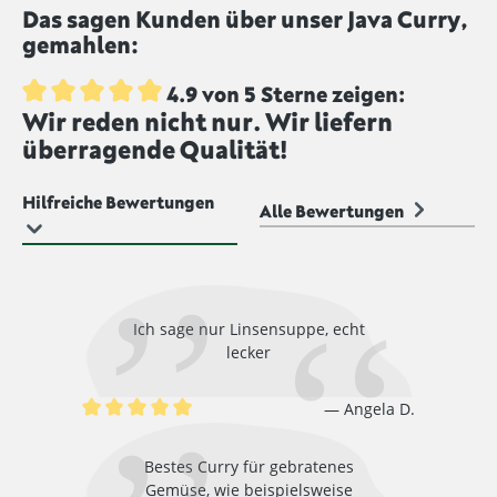
Das sagen Kunden über unser Java Curry,
erzeugen. Es ist weniger scharf als viele traditionelle
gemahlen:
asiatische Currys und bietet dadurch eine
harmonische, leicht fruchtige Würze, die vielseitig
einsetzbar ist.
4.9 von 5 Sterne zeigen:
Wir reden nicht nur. Wir liefern
Durchschnittliche Bewertung von 4.9 von 5 Sternen
überragende Qualität!
Hilfreiche Bewertungen
Alle Bewertungen
Ich sage nur Linsensuppe, echt
lecker
Angela D.
Durchschnittliche Bewertung von 5 von 5 Sternen
Bestes Curry für gebratenes
Gemüse, wie beispielsweise