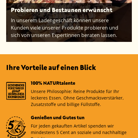
Probieren und Bestaunen erwünscht
In unserem Ladengeschäft können unsere
Kunden viele unserer Produkte probieren und
sich von unseren Expertinnen beraten lassen.
Ihre Vorteile auf einen Blick
100% NATURtalente
Unsere Philosophie: Reine Produkte für Ihr
leckeres Essen. Ohne Geschmacksverstärker,
Zusatzstoffe und billige Füllstoffe.
Genießen und Gutes tun
Für jeden gekauften Artikel spenden wir
mindestens 5 Cent an soziale und nachhaltige