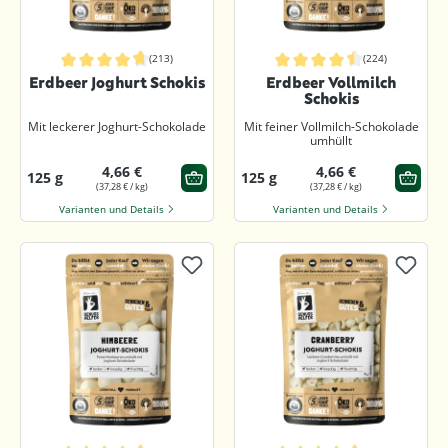
(213)
(224)
Durchschnittliche Bewertung von 4.7 von 5 Sternen
Durchschnittliche Bewertung von 4.
Erdbeer Joghurt Schokis
Erdbeer Vollmilch
Schokis
Mit leckerer Joghurt-Schokolade
Mit feiner Vollmilch-Schokolade
umhüllt
4,66 €
4,66 €
125 g
125 g
(37,28 € / kg)
(37,28 € / kg)
Varianten und Details
Varianten und Details