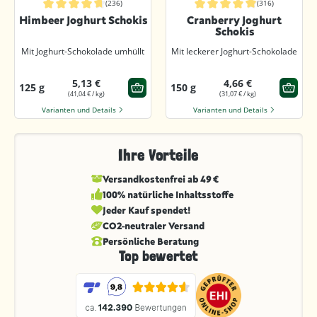
(236)
(316)
Durchschnittliche Bewertung von 4.7 von 5 Sternen
Durchschnittliche Bewertung von 4.
Himbeer Joghurt Schokis
Cranberry Joghurt
Schokis
Mit Joghurt-Schokolade umhüllt
Mit leckerer Joghurt-Schokolade
5,13 €
4,66 €
125 g
150 g
(41,04 € / kg)
(31,07 € / kg)
Varianten und Details
Varianten und Details
Ihre Vorteile
Versandkostenfrei ab 49 €
100% natürliche Inhaltsstoffe
Jeder Kauf spendet!
CO2-neutraler Versand
Persönliche Beratung
Top bewertet