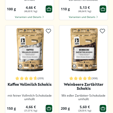
4,66 €
5,13 €
100 g
110 g
(46,60 € / kg)
(46,64 € / kg)
Varianten und Details
Varianten und Details
(209)
(308)
Durchschnittliche Bewertung von 4.8 von 5 Sternen
Durchschnittliche Bewertung von 4.
Kaffee Vollmilch Schokis
Weinbeere Zartbitter
Schokis
mit feiner Vollmilch-Schokolade
Mit edler Zartbitter-Schokolade
umhüllt
umhüllt
4,66 €
5,60 €
150 g
200 g
(31,07 € / kg)
(28,00 € / kg)