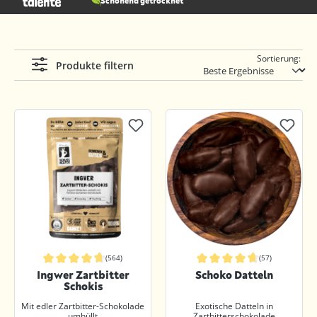
Schonend getrocknet
Sortierung:
Produkte filtern
(564)
(57)
Durchschnittliche Bewertung von 4.7 von 5 Sternen
Durchschnittliche Bewertung von 4.
Ingwer Zartbitter
Schoko Datteln
Schokis
Mit edler Zartbitter-Schokolade
Exotische Datteln in
umhüllt
Zartbitterschokolade