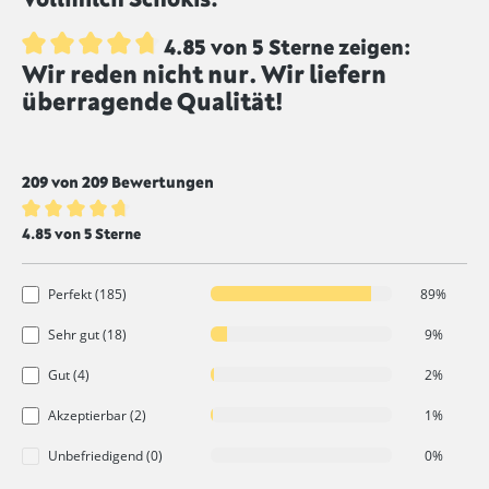
4.85 von 5 Sterne zeigen:
Wir reden nicht nur. Wir liefern
Durchschnittliche Bewertung von 4.8 von 5 Sternen
überragende Qualität!
209 von 209 Bewertungen
Durchschnittliche Bewertung von 4.8 von 5 Sternen
4.85 von 5 Sterne
Perfekt (185)
89%
Sehr gut (18)
9%
Gut (4)
2%
Akzeptierbar (2)
1%
Unbefriedigend (0)
0%