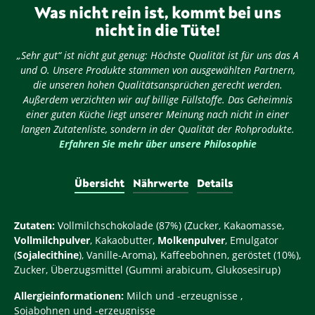
Was nicht rein ist, kommt bei uns
nicht in die Tüte!
„Sehr gut“ ist nicht gut genug: Höchste Qualität ist für uns das A
und O. Unsere Produkte stammen von ausgewählten Partnern,
die unseren hohen Qualitätsansprüchen gerecht werden.
Außerdem verzichten wir auf billige Füllstoffe. Das Geheimnis
einer guten Küche liegt unserer Meinung nach nicht in einer
langen Zutatenliste, sondern in der Qualität der Rohprodukte.
Erfahren Sie mehr über unsere Philosophie
Übersicht
Nährwerte
Details
Zutaten:
Vollmilchschokolade (87%) (Zucker, Kakaomasse,
Vollmilchpulver
, Kakaobutter,
Molkenpulver
, Emulgator
(
Sojalecithine
), Vanille-Aroma), Kaffeebohnen, geröstet (10%),
Zucker, Überzugsmittel (Gummi arabicum, Glukosesirup)
Allergieinformationen:
Milch und -erzeugnisse ,
Sojabohnen und -erzeugnisse