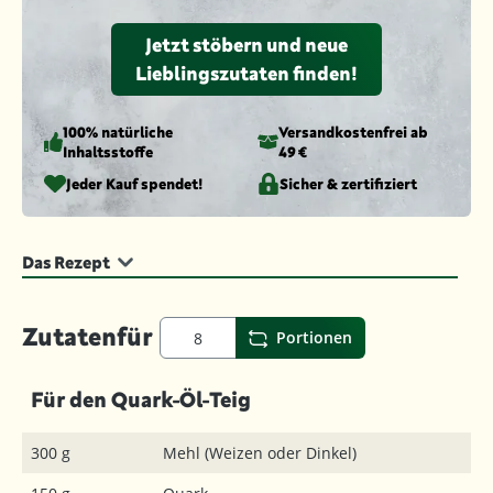
Jetzt stöbern und neue
Lieblingszutaten finden!
100% natürliche
Versandkosten­frei ab
Inhaltsstoffe
49 €
Jeder Kauf spendet!
Sicher & zertifiziert
Das Rezept
Zutaten
für
Portionen
Für den Quark-Öl-Teig
300 g
Mehl (Weizen oder Dinkel)