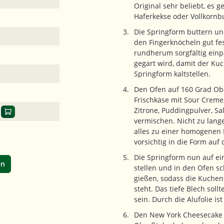
Original sehr beliebt, es 
Haferkekse oder Vollkornb
Die Springform buttern un
den Fingerknöcheln gut fe
rundherum sorgfältig einp
gegart wird, damit der Kuch
Springform kaltstellen.
Den Ofen auf 160 Grad Obe
Frischkäse mit Sour Crem
Zitrone, Puddingpulver, Sa
vermischen. Nicht zu lange
alles zu einer homogenen 
vorsichtig in die Form auf
Die Springform nun auf ein
en
stellen und in den Ofen s
gießen, sodass die Kuche
steht. Das tiefe Blech soll
sein. Durch die Alufolie is
Den New York Cheesecake c