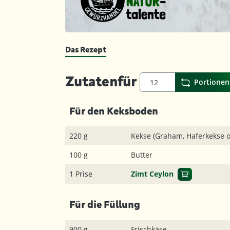
Das Rezept
Zutaten
für
Portionen
Für den Keksboden
220 g
Kekse (Graham, Haferkekse o.
100 g
Butter
1 Prise
Zimt Ceylon
Für die Füllung
900 g
Frischkäse