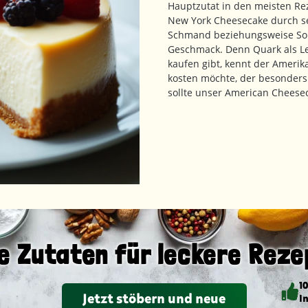
Hauptzutat in den meisten Re
New York Cheesecake durch se
Schmand beziehungsweise Sour
Geschmack. Denn Quark als Leb
kaufen gibt, kennt der Ameri
kosten möchte, der besonders 
sollte unser American Cheese
e Zutaten für leckere Reze
1
Jetzt stöbern und neue
I