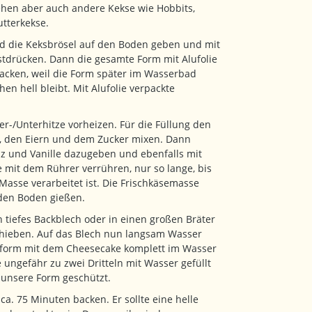
gehen aber auch andere Kekse wie Hobbits,
utterkekse.
d die Keksbrösel auf den Boden geben und mit
stdrücken. Dann die gesamte Form mit Alufolie
acken, weil die Form später im Wasserbad
en hell bleibt. Mit Alufolie verpackte
r-/Unterhitze vorheizen. Für die Füllung den
e, den Eiern und dem Zucker mixen. Dann
lz und Vanille dazugeben und ebenfalls mit
 mit dem Rührer verrühren, nur so lange, bis
Masse verarbeitet ist. Die Frischkäsemasse
 den Boden gießen.
 tiefes Backblech oder in einen großen Bräter
chieben. Auf das Blech nun langsam Wasser
nform mit dem Cheesecake komplett im Wasser
te ungefähr zu zwei Dritteln mit Wasser gefüllt
t unsere Form geschützt.
a. 75 Minuten backen. Er sollte eine helle