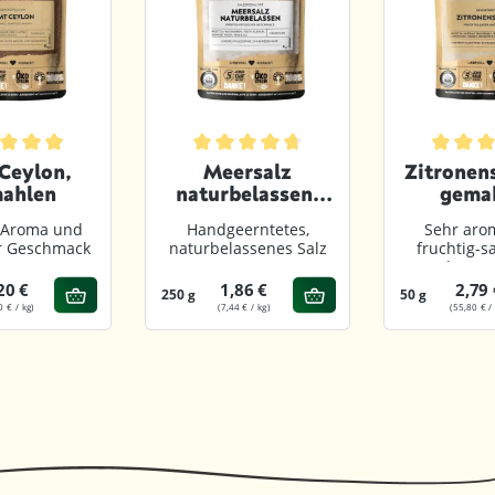
von 5 Sternen
chnittliche Bewertung von 4.9 von 5 Sternen
Durchschnittliche Bewertung von 4.8 vo
Durchsch
Ceylon,
Meersalz
Zitronen
ahlen
naturbelassen,
gema
gemahlen
Aroma und
Handgeerntetes,
Sehr arom
er Geschmack
naturbelassenes Salz
fruchtig-s
dezent
20 €
1,86 €
2,79 
250 g
50 g
0 € / kg)
(7,44 € / kg)
(55,80 € /