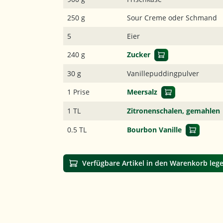
250 g
Sour Creme oder Schmand
5
Eier
240 g
Zucker
30 g
Vanillepuddingpulver
1 Prise
Meersalz
1 TL
Zitronenschalen, gemahlen
0.5 TL
Bourbon Vanille
Verfügbare Artikel in den Warenkorb leg