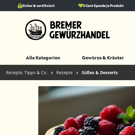
springen
Sicher & zertifiziert
Zur Hauptnavigation springen
5 Cent Spende je Produkt
Alle Kategorien
Gewürze & Kräuter
Rezepte, Tipps & Co.
Rezepte
Süßes & Desserts
Bildergalerie überspringen