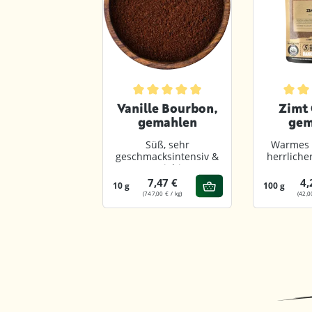
Durchschnittliche Bewertung von 4.8 
Durchs
Vanille Bourbon,
Zimt 
gemahlen
gem
Süß, sehr
Warmes 
geschmacksintensiv &
herrlich
ergiebig
7,47 €
4,
10 g
100 g
(747,00 € / kg)
(42,0