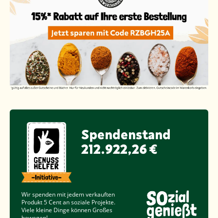
Spendenstand
212.922,26 €
Wir spenden mit jedem verkauften
Produkt
5 Cent
an soziale Projekte.
Viele kleine Dinge können Großes
bewegen!