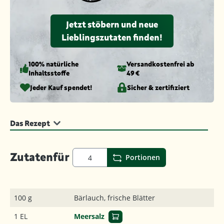
Jetzt stöbern und neue
Lieblingszutaten finden!
100% natürliche
Versandkosten­frei ab
Inhaltsstoffe
49 €
Jeder Kauf spendet!
Sicher & zertifiziert
Das Rezept
Zutaten
für
Portionen
100 g
Bärlauch, frische Blätter
1 EL
Meersalz