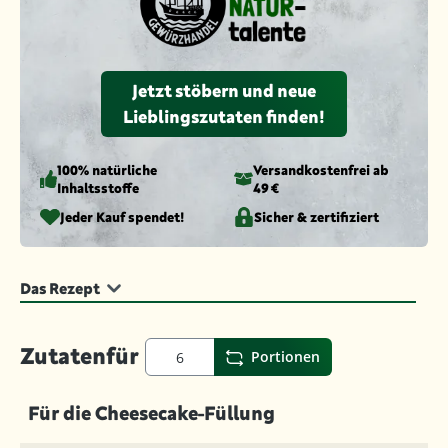
Jetzt stöbern und neue
Lieblingszutaten finden!
100% natürliche
Versandkosten­frei ab
Inhaltsstoffe
49 €
Jeder Kauf spendet!
Sicher & zertifiziert
Das Rezept
Zutaten
für
Portionen
Für die Cheesecake-Füllung