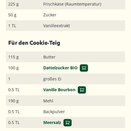
225 g
Frischkäse (Raumtemperatur)
50 g
Zucker
1 TL
Vanilleextrakt
Für den Cookie-Teig
115 g
Butter
100 g
Dattelzucker BIO
1
großes Ei
0.5 TL
Vanille Bourbon
190 g
Mehl
0.5 TL
Backpulver
0.5 TL
Meersalz