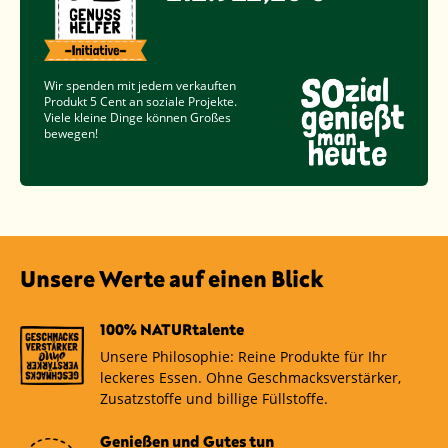
Wir spenden mit jedem verkauften
Produkt
5 Cent
an soziale Projekte.
Viele kleine Dinge können Großes
bewegen!
Unsere Werte auf einen Blick
100% NATURtalente
Unsere Philosophie: Reine Produkte für Ihr
leckeres Essen. Ohne Geschmacksverstärker,
Zusatzstoffe und billige Füllstoffe.
Genießen und Gutes tun