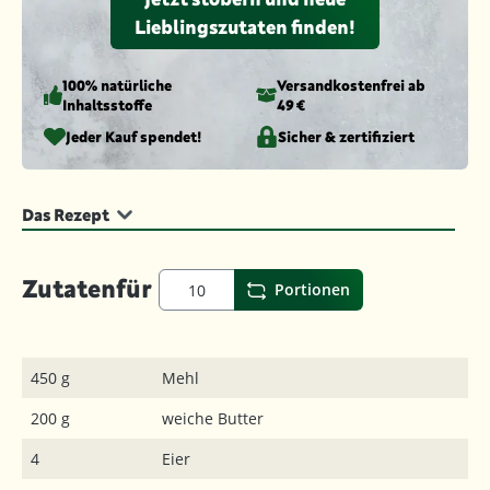
Lieblingszutaten finden!
100% natürliche
Versandkosten­frei ab
Inhaltsstoffe
49 €
Jeder Kauf spendet!
Sicher & zertifiziert
Das Rezept
Zutaten
für
Portionen
450 g
Mehl
200 g
weiche Butter
4
Eier