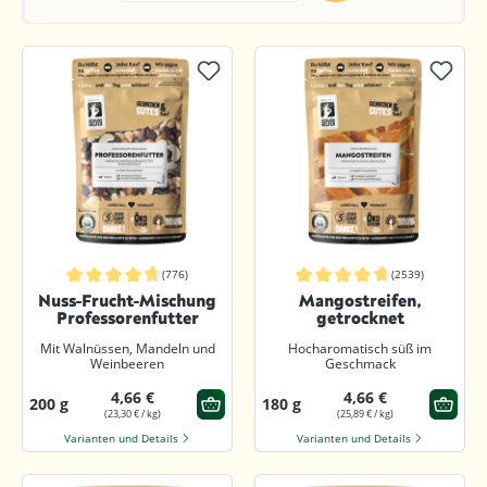
(776)
(2539)
Durchschnittliche Bewertung von 4.8 von 5 Sternen
Durchschnittliche Bewertung von 4.8
Nuss-Frucht-Mischung
Mangostreifen,
Professorenfutter
getrocknet
Mit Walnüssen, Mandeln und
Hocharomatisch süß im
Weinbeeren
Geschmack
4,66 €
4,66 €
200 g
180 g
(23,30 € / kg)
(25,89 € / kg)
Varianten und Details
Varianten und Details