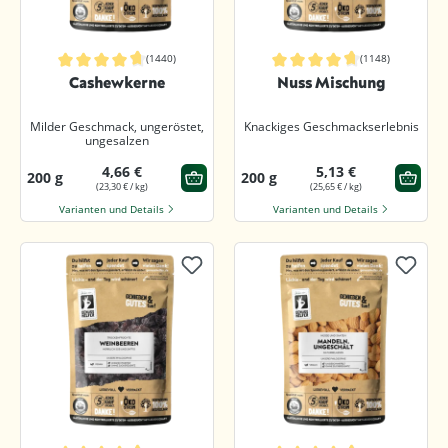
(1440)
(1148)
Durchschnittliche Bewertung von 4.8 von 5 Sternen
Durchschnittliche Bewertung von 4.7
Cashewkerne
Nuss Mischung
Milder Geschmack, ungeröstet,
Knackiges Geschmackserlebnis
ungesalzen
4,66 €
5,13 €
200 g
200 g
(23,30 € / kg)
(25,65 € / kg)
Varianten und Details
Varianten und Details