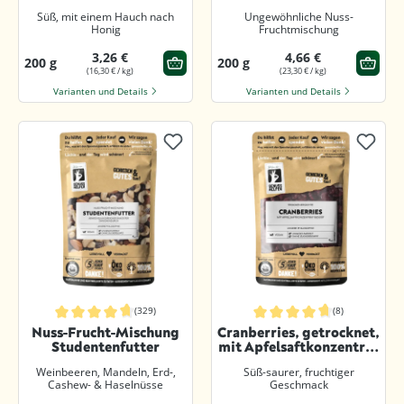
Süß, mit einem Hauch nach
Ungewöhnliche Nuss-
Honig
Fruchtmischung
3,26 €
4,66 €
200 g
200 g
(16,30 € / kg)
(23,30 € / kg)
Varianten und Details
Varianten und Details
(329)
(8)
Durchschnittliche Bewertung von 4.8 von 5 Sternen
Durchschnittliche Bewertung von 4
Nuss-Frucht-Mischung
Cranberries, getrocknet,
Studentenfutter
mit Apfelsaftkonzentrat
gesüßt
Weinbeeren, Mandeln, Erd-,
Süß-saurer, fruchtiger
Cashew- & Haselnüsse
Geschmack