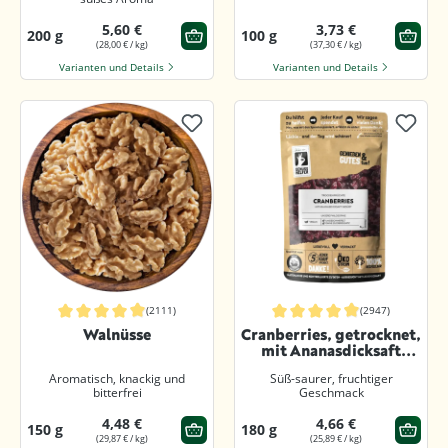
5,60 €
3,73 €
200 g
100 g
(28,00 € / kg)
(37,30 € / kg)
Varianten und Details
Varianten und Details
(2111)
(2947)
Durchschnittliche Bewertung von 4.8 von 5 Sternen
Durchschnittliche Bewertung von 4.9
Walnüsse
Cranberries, getrocknet,
mit Ananasdicksaft
gesüßt
Aromatisch, knackig und
Süß-saurer, fruchtiger
bitterfrei
Geschmack
4,48 €
4,66 €
150 g
180 g
(29,87 € / kg)
(25,89 € / kg)