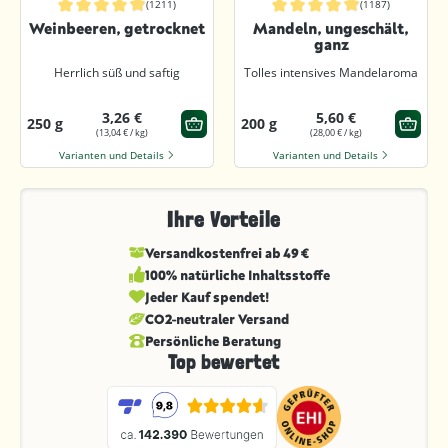
(1211)
(1187)
Durchschnittliche Bewertung von 4.9 von 5 Sternen
Durchschnittliche Bewertung von 4.9
Weinbeeren, getrocknet
Mandeln, ungeschält,
ganz
Herrlich süß und saftig
Tolles intensives Mandelaroma
3,26 €
5,60 €
250 g
200 g
(13,04 € / kg)
(28,00 € / kg)
Varianten und Details
Varianten und Details
Ihre Vorteile
Versandkostenfrei ab 49 €
100% natürliche Inhaltsstoffe
Jeder Kauf spendet!
CO2-neutraler Versand
Persönliche Beratung
Top bewertet