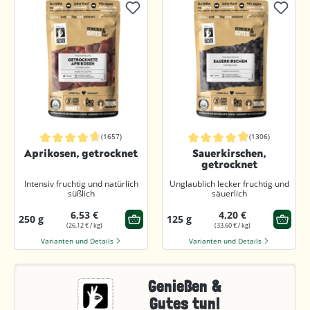
(1657)
(1306)
Durchschnittliche Bewertung von 4.8 von 5 Sternen
Durchschnittliche Bewertung von 4.8
Aprikosen, getrocknet
Sauerkirschen,
getrocknet
Intensiv fruchtig und natürlich
Unglaublich lecker fruchtig und
süßlich
säuerlich
6,53 €
4,20 €
250 g
125 g
(26,12 € / kg)
(33,60 € / kg)
Varianten und Details
Varianten und Details
Genießen &
Gutes tun!