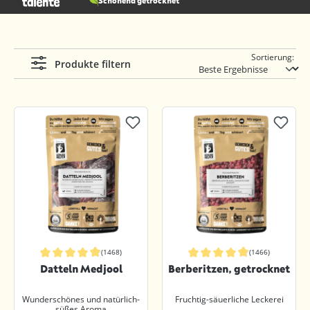
Schonend getrocknet
Sortierung:
Produkte filtern
(1468)
(1466)
Durchschnittliche Bewertung von 4.9 von 5 Sternen
Durchschnittliche Bewertung von 4.8
Datteln Medjool
Berberitzen, getrocknet
Wunderschönes und natürlich-
Fruchtig-säuerliche Leckerei
süßes Aroma