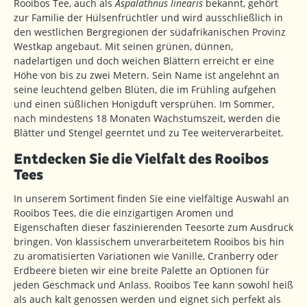
Rooibos Tee, auch als
Aspalathnus linearis
bekannt, gehört
zur Familie der Hülsenfrüchtler und wird ausschließlich in
den westlichen Bergregionen der südafrikanischen Provinz
Westkap angebaut. Mit seinen grünen, dünnen,
nadelartigen und doch weichen Blättern erreicht er eine
Höhe von bis zu zwei Metern. Sein Name ist angelehnt an
seine leuchtend gelben Blüten, die im Frühling aufgehen
und einen süßlichen Honigduft versprühen. Im Sommer,
nach mindestens 18 Monaten Wachstumszeit, werden die
Blätter und Stengel geerntet und zu Tee weiterverarbeitet.
Entdecken Sie die Vielfalt des Rooibos
Tees
In unserem Sortiment finden Sie eine vielfältige Auswahl an
Rooibos Tees, die die einzigartigen Aromen und
Eigenschaften dieser faszinierenden Teesorte zum Ausdruck
bringen. Von klassischem unverarbeitetem Rooibos bis hin
zu aromatisierten Variationen wie Vanille, Cranberry oder
Erdbeere bieten wir eine breite Palette an Optionen für
jeden Geschmack und Anlass. Rooibos Tee kann sowohl heiß
als auch kalt genossen werden und eignet sich perfekt als