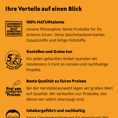
Früchten, Gewürzen, Blüten oder ätherischen Ölen
verfeinert werden. Beliebte Aromen sind z. B.
Ihre Vorteile auf einen Blick
Vanille, Zitrusfrüchte, Beeren und Minze.
100% NATURtalente
Unsere Philosophie: Reine Produkte für Ihr
leckeres Essen. Ohne Geschmacksverstärker,
Zusatzstoffe und billige Füllstoffe.
Genießen und Gutes tun
Für jeden gekauften Artikel spenden wir
mindestens 5 Cent an soziale und nachhaltige
Projekte.
Beste Qualität zu fairen Preisen
Bei der Herstellerauswahl legen wir großen Wert
auf Qualität. Wir verkaufen nur Produkte, von
denen wir selbst überzeugt sind.
Inhabergeführt und nachhaltig
Keine Gewinnmaximierung für Investoren! Wir