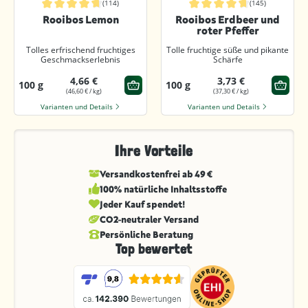
(114)
(145)
Durchschnittliche Bewertung von 4.8 von 5 Sternen
Durchschnittliche Bewertung von 4.
Rooibos Lemon
Rooibos Erdbeer und
roter Pfeffer
Tolles erfrischend fruchtiges
Tolle fruchtige süße und pikante
Geschmackserlebnis
Schärfe
4,66 €
3,73 €
100 g
100 g
(46,60 € / kg)
(37,30 € / kg)
Varianten und Details
Varianten und Details
Ihre Vorteile
Versandkostenfrei ab 49 €
100% natürliche Inhaltsstoffe
Jeder Kauf spendet!
CO2-neutraler Versand
Persönliche Beratung
Top bewertet