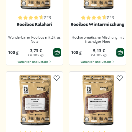
(195)
(195)
Durchschnittliche Bewertung von 4.7 von 5 Sternen
Durchschnittliche Bewertung von 4.
Rooibos Kalahari
Rooibos Wintermischung
Wunderbarer Rooibos mit Zitrus
Hocharomatische Mischung mit
Note
fruchtiger Note
3,73 €
5,13 €
100 g
100 g
(37,30 € / kg)
(51,30 € / kg)
Varianten und Details
Varianten und Details