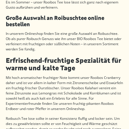
Eis im Sommer – unser Rooibos Tee lose lässt sich ganz nach eigenem
Gusto aufbrühen und verfeinern.
Große Auswahl an Roibuschtee online
bestellen
In unserem Onlineshop finden Sie eine große Auswahl an Roibuschtee.
Ob als purer Roibusch Genuss wie ihn unser BIO Rooibos Tee bietet oder
verfeinert mit fruchtigen oder süßlichen Noten – in unserem Sortiment
werden Sie fündig.
Erfrischend-fruchtige Spezialität für
warme und kalte Tage
Mit hoch aromatischer fruchtiger Note kommt unser Rooibos Cranberry
daher und ist vor allem in kalter Form mit Zitronenscheibe und Eiswürfeln
ein fruchtig-frischer Durstlöscher. Unser Rooibos Kalahari vereint ein
feine Zitrusnote aus Lemongras mit Schokolade und Kornblumen und ist
sowohl heiß als auch kalt ein Erlebnis für alle Sinne. Für
Experimentierfreunde finden Sie unseren fruchtig-pikanten Rooibos
Erdbeer und roter Pfeffer in unserem Onlineshop.
Rotbusch Tee lose sollte in seiner Konsistenz fluffig und locker sein. Um
dies zu gewährleisten sollte er von Feuchtigkeit und Wärme geschützt
aufbewahrt werden, damit er weder feucht wird noch austrocknet. Seine