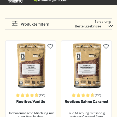
Schonend getrocknet
Sortierung:
Produkte filtern
(255)
(230)
Durchschnittliche Bewertung von 4.8 von 5 Sternen
Durchschnittliche Bewertung von 4.
Rooibos Vanille
Rooibos Sahne Caramel
Hocharomatische Mischung mit
Tolle Mischung mit sahnig-
einer Vanille Note
weicher Caramel-Note