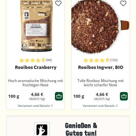
(94)
(102)
Durchschnittliche Bewertung von 4.7 von 5 Sternen
Durchschnittliche Bewertung von 4.
Rooibos Cranberry
Rooibos Ingwer, BIO
Hoch aromatische Mischung mit
Tolle Rooibos Mischung mit
fruchtiger-Note
leicht scharfer Note
4,66 €
4,66 €
100 g
100 g
(46,60 € / kg)
(46,60 € / kg)
Varianten und Details
Varianten und Details
Genießen &
Gutes tun!