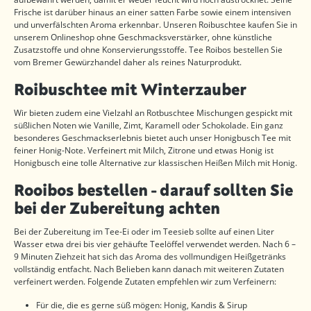
Frische ist darüber hinaus an einer satten Farbe sowie einem intensiven
und unverfälschten Aroma erkennbar. Unseren Roibuschtee kaufen Sie in
unserem Onlineshop ohne Geschmacksverstärker, ohne künstliche
Zusatzstoffe und ohne Konservierungsstoffe. Tee Roibos bestellen Sie
vom Bremer Gewürzhandel daher als reines Naturprodukt.
Roibuschtee mit Winterzauber
Wir bieten zudem eine Vielzahl an Rotbuschtee Mischungen gespickt mit
süßlichen Noten wie Vanille, Zimt, Karamell oder Schokolade. Ein ganz
besonderes Geschmackserlebnis bietet auch unser Honigbusch Tee mit
feiner Honig-Note. Verfeinert mit Milch, Zitrone und etwas Honig ist
Honigbusch eine tolle Alternative zur klassischen Heißen Milch mit Honig.
Rooibos bestellen - darauf sollten Sie
bei der Zubereitung achten
Bei der Zubereitung im Tee-Ei oder im Teesieb sollte auf einen Liter
Wasser etwa drei bis vier gehäufte Teelöffel verwendet werden. Nach 6 –
9 Minuten Ziehzeit hat sich das Aroma des vollmundigen Heißgetränks
vollständig entfacht. Nach Belieben kann danach mit weiteren Zutaten
verfeinert werden. Folgende Zutaten empfehlen wir zum Verfeinern:
Für die, die es gerne süß mögen: Honig, Kandis & Sirup