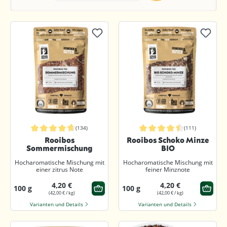
(134)
(111)
Durchschnittliche Bewertung von 4.8 von 5 Sternen
Durchschnittliche Bewertung von 4.
Rooibos
Rooibos Schoko Minze
Sommermischung
BIO
Hocharomatische Mischung mit
Hocharomatische Mischung mit
einer zitrus Note
feiner Minznote
4,20 €
4,20 €
100 g
100 g
(42,00 € / kg)
(42,00 € / kg)
Varianten und Details
Varianten und Details