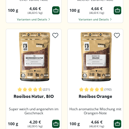
4,66 €
4,66 €
100 g
100 g
(46,60 € / kg)
(46,60 € / kg)
Varianten und Details
Varianten und Details
(221)
(192)
Durchschnittliche Bewertung von 4.8 von 5 Sternen
Durchschnittliche Bewertung von 4.
Rooibos Natur, BIO
Rooibos Orange
Super weich und angenehm im
Hoch aromatische Mischung mit
Geschmack
Orangen-Note
4,20 €
4,66 €
100 g
100 g
(42,00 € / kg)
(46,60 € / kg)