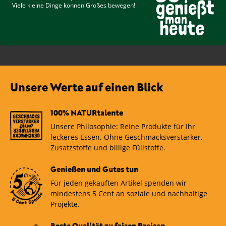
Viele kleine Dinge können Großes bewegen!
Unsere Werte auf einen Blick
100% NATURtalente
Unsere Philosophie: Reine Produkte für Ihr
leckeres Essen. Ohne Geschmacksverstärker,
Zusatzstoffe und billige Füllstoffe.
Genießen und Gutes tun
Für jeden gekauften Artikel spenden wir
mindestens 5 Cent an soziale und nachhaltige
Projekte.
Beste Qualität zu fairen Preisen