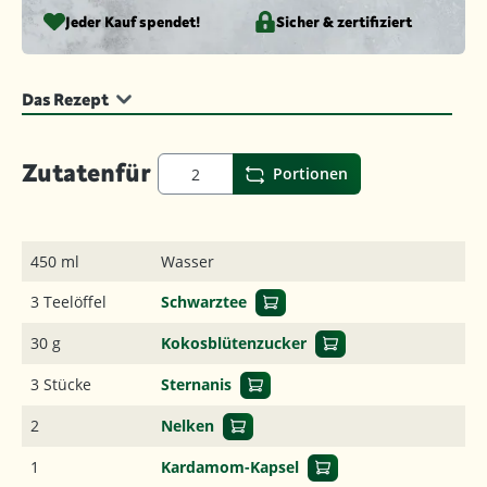
Jeder Kauf spendet!
Sicher & zertifiziert
Das Rezept
Zutaten
für
Portionen
450 ml
Wasser
3 Teelöffel
Schwarztee
30 g
Kokosblütenzucker
3 Stücke
Sternanis
2
Nelken
1
Kardamom-Kapsel