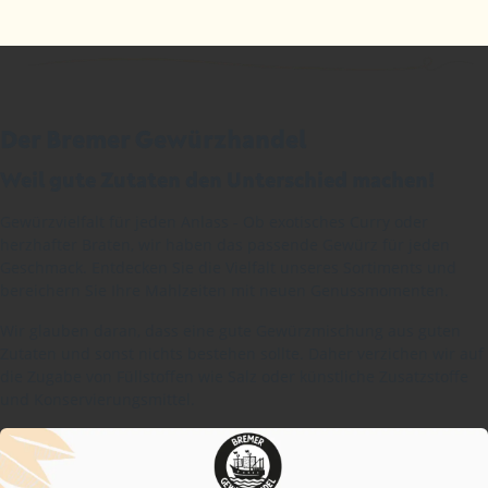
Der Bremer Gewürzhandel
Weil gute Zutaten den Unterschied machen!
Gewürzvielfalt für jeden Anlass - Ob exotisches Curry oder
herzhafter Braten, wir haben das passende Gewürz für jeden
Geschmack. Entdecken Sie die Vielfalt unseres Sortiments und
bereichern Sie Ihre Mahlzeiten mit neuen Genussmomenten.
Wir glauben daran, dass eine gute Gewürzmischung aus guten
Zutaten und sonst nichts bestehen sollte. Daher verzichen wir auf
die Zugabe von Füllstoffen wie Salz oder künstliche Zusatzstoffe
und Konservierungsmittel.