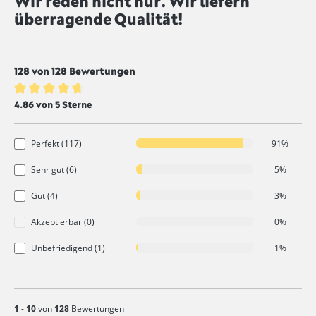
Wir reden nicht nur. Wir liefern
überragende Qualität!
128 von 128 Bewertungen
Durchschnittliche Bewertung von 4.8 von 5 Sternen
4.86 von 5 Sterne
Perfekt (117)
91%
Sehr gut (6)
5%
Gut (4)
3%
Akzeptierbar (0)
0%
Unbefriedigend (1)
1%
1
-
10
von
128
Bewertungen