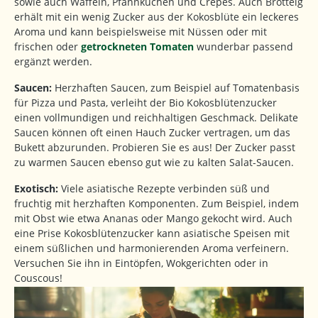
sowie auch Waffeln, Pfannkuchen und Crepes. Auch Brotteig
erhält mit ein wenig Zucker aus der Kokosblüte ein leckeres
Aroma und kann beispielsweise mit Nüssen oder mit
frischen oder
getrockneten Tomaten
wunderbar passend
ergänzt werden.
Saucen:
Herzhaften Saucen, zum Beispiel auf Tomatenbasis
für Pizza und Pasta, verleiht der Bio Kokosblütenzucker
einen vollmundigen und reichhaltigen Geschmack. Delikate
Saucen können oft einen Hauch Zucker vertragen, um das
Bukett abzurunden. Probieren Sie es aus! Der Zucker passt
zu warmen Saucen ebenso gut wie zu kalten Salat-Saucen.
Exotisch:
Viele asiatische Rezepte verbinden süß und
fruchtig mit herzhaften Komponenten. Zum Beispiel, indem
mit Obst wie etwa Ananas oder Mango gekocht wird. Auch
eine Prise Kokosblütenzucker kann asiatische Speisen mit
einem süßlichen und harmonierenden Aroma verfeinern.
Versuchen Sie ihn in Eintöpfen, Wokgerichten oder in
Couscous!