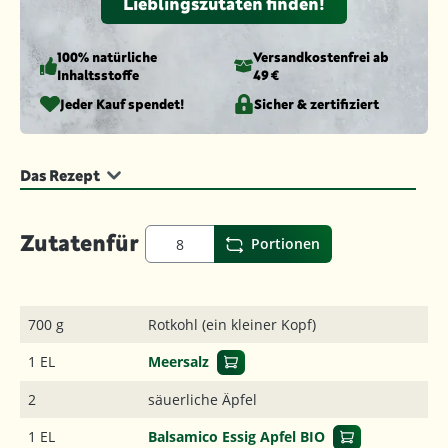
Lieblingszutaten finden!
100% natürliche
Versandkosten­frei ab
Inhaltsstoffe
49 €
Jeder Kauf spendet!
Sicher & zertifiziert
Das Rezept
Zutaten
für
Portionen
700 g
Rotkohl (ein kleiner Kopf)
1 EL
Meersalz
2
säuerliche Äpfel
1 EL
Balsamico Essig Apfel BIO