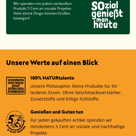
Wir spenden mit jedem verkauften
Produkt
5 Cent
an soziale Projekte.
Viele kleine Dinge können Großes
bewegen!
Unsere Werte auf einen Blick
100% NATURtalente
Unsere Philosophie: Reine Produkte für Ihr
leckeres Essen. Ohne Geschmacksverstärker,
Zusatzstoffe und billige Füllstoffe.
Genießen und Gutes tun
Für jeden gekauften Artikel spenden wir
mindestens 5 Cent an soziale und nachhaltige
Projekte.