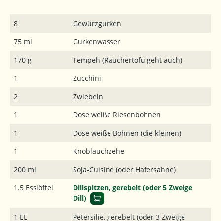
8
Gewürzgurken
75 ml
Gurkenwasser
170 g
Tempeh (Räuchertofu geht auch)
1
Zucchini
2
Zwiebeln
1
Dose weiße Riesenbohnen
1
Dose weiße Bohnen (die kleinen)
1
Knoblauchzehe
200 ml
Soja-Cuisine (oder Hafersahne)
1.5 Esslöffel
Dillspitzen, gerebelt (oder 5 Zweige
Dill)
1 EL
Petersilie, gerebelt (oder 3 Zweige