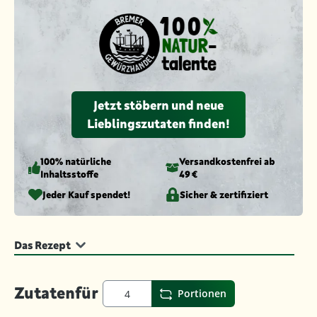
Jetzt stöbern und neue
Lieblingszutaten finden!
100% natürliche
Versandkosten­frei ab
Inhaltsstoffe
49 €
Jeder Kauf spendet!
Sicher & zertifiziert
Das Rezept
Zutaten
für
Portionen