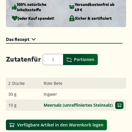
100% natürliche
Versandkosten­frei ab
Inhaltsstoffe
49 €
Jeder Kauf spendet!
Sicher & zertifiziert
Das Rezept
Zutaten
für
Portionen
2 Stücke
Rote Bete
30 g
Ingwer
10 g
Meersalz (unraffiniertes Steinsalz)
Verfügbare Artikel in den Warenkorb legen