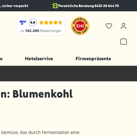
, sicher verpackt
Persönliche Beratung 0421-30 644 70
e
Hotelservice
Firmenpräsente
n: Blumenkohl
es Gemüse, das durch Fermentation eine