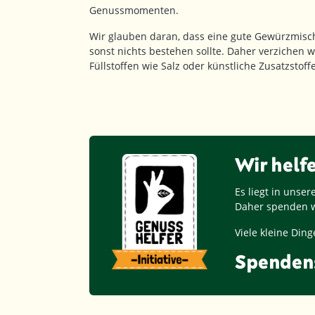
Genussmomenten.
Wir glauben daran, dass eine gute Gewürzmisc
sonst nichts bestehen sollte. Daher verzichen w
Füllstoffen wie Salz oder künstliche Zusatzstof
Wir helf
Es liegt in unse
Daher spenden w
Viele kleine Di
Spenden