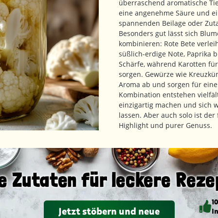
überraschend aromatische Tiefe
eine angenehme Säure und eine
spannenden Beilage oder Zuta
Besonders gut lässt sich Blu
kombinieren: Rote Bete verlei
süßlich-erdige Note, Paprika 
Schärfe, während Karotten fü
sorgen. Gewürze wie Kreuzkü
Aroma ab und sorgen für eine
Kombination entstehen vielfäl
einzigartig machen und sich 
lassen. Aber auch solo ist de
Highlight und purer Genuss.
e Zutaten für leckere Reze
1
Jetzt stöbern und neue
I