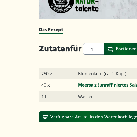
Das Rezept
Zutaten
für
Portionen
750 g
Blumenkohl (ca. 1 Kopf)
40 g
Meersalz (unraffiniertes Sal
1 l
Wasser
Verfügbare Artikel in den Warenkorb leg