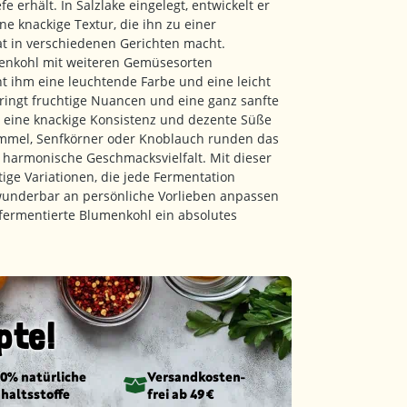
 erhält. In Salzlake eingelegt, entwickelt er
 knackige Textur, die ihn zu einer
t in verschiedenen Gerichten macht.
menkohl mit weiteren Gemüsesorten
ht ihm eine leuchtende Farbe und eine leicht
bringt fruchtige Nuancen und eine ganz sanfte
r eine knackige Konsistenz und dezente Süße
mmel, Senfkörner oder Knoblauch runden das
 harmonische Geschmacksvielfalt. Mit dieser
tige Variationen, die jede Fermentation
wunderbar an persönliche Vorlieben anpassen
r fermentierte Blumenkohl ein absolutes
pte!
00% natürliche
Versandkosten­
nhaltsstoffe
frei ab 49 €