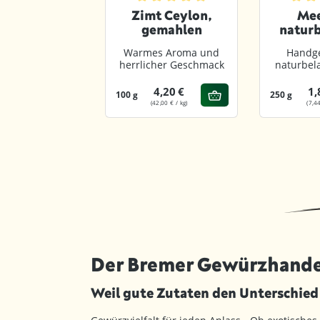
Durchschnittliche Bewertung von 4.9 
Durchs
Zimt Ceylon,
Mee
gemahlen
naturb
gem
Warmes Aroma und
Handge
herrlicher Geschmack
naturbel
4,20 €
1,
100 g
250 g
(42,00 € / kg)
(7,44
Der Bremer Gewürzhande
Weil gute Zutaten den Unterschie