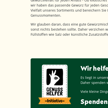
Gewürzvielfalt für jeden Anlass - Ob exotisches
wir haben das passende Gewürz für jeden Gesc
Vielfalt unseres Sortiments und bereichern Sie
Genussmomenten.
Wir glauben daran, dass eine gute Gewürzmisc
sonst nichts bestehen sollte. Daher verzichen w
Füllstoffen wie Salz oder künstliche Zusatzstof
Wir helf
Es liegt in unse
Daher spenden w
Viele kleine Di
Spenden