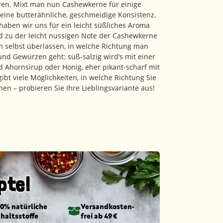
uren. Mixt man nun Cashewkerne für einige
ine butterähnliche, geschmeidige Konsistenz.
aben wir uns für ein leicht süßliches Aroma
d zu der leicht nussigen Note der Cashewkerne
em selbst überlassen, in welche Richtung man
nd Gewürzen geht: süß-salzig wird’s mit einer
 Ahornsirup oder Honig, eher pikant-scharf mit
gibt viele Möglichkeiten, in welche Richtung Sie
n – probieren Sie Ihre Lieblingsvariante aus!
pte!
00% natürliche
Versandkosten­
nhaltsstoffe
frei ab 49 €