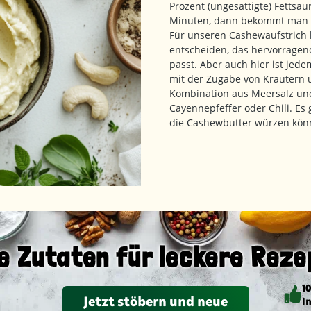
Prozent (ungesättigte) Fettsä
Minuten, dann bekommt man e
Für unseren Cashewaufstrich h
entscheiden, das hervorragen
passt. Aber auch hier ist jed
mit der Zugabe von Kräutern u
Kombination aus Meersalz und
Cayennepfeffer oder Chili. Es 
die Cashewbutter würzen könne
e Zutaten für leckere Reze
1
Jetzt stöbern und neue
I