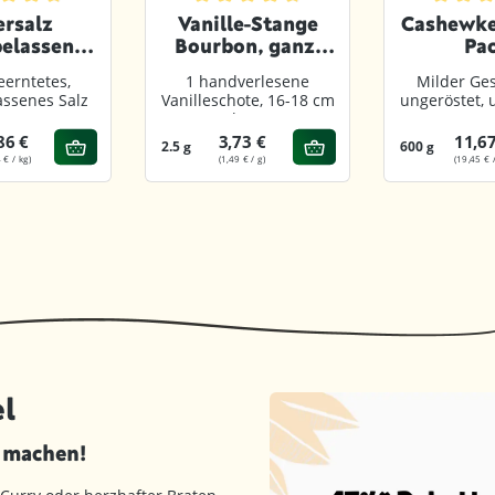
von 5 Sternen
chnittliche Bewertung von 4.8 von 5 Sternen
Durchschnittliche Bewertung von 4.8 vo
Durchsch
rsalz
Vanille-Stange
Cashewke
elassen,
Bourbon, ganz,
Pa
ahlen
1er Pack
erntetes,
1 handverlesene
Milder Ge
assenes Salz
Vanilleschote, 16-18 cm
ungeröstet, 
lang
86 €
3,73 €
11,67
2.5 g
600 g
 € / kg)
(1,49 € / g)
(19,45 € /
l
d machen!