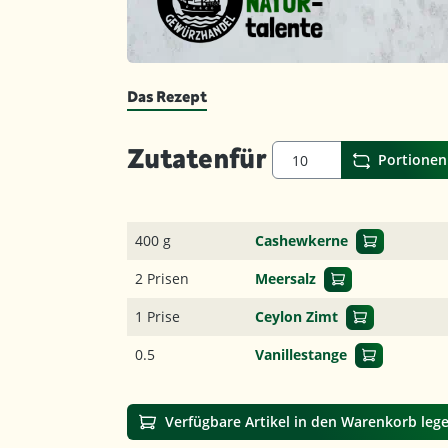
Das Rezept
Zutaten
für
Portionen
400 g
Cashewkerne
2 Prisen
Meersalz
1 Prise
Ceylon Zimt
0.5
Vanillestange
Verfügbare Artikel in den Warenkorb leg