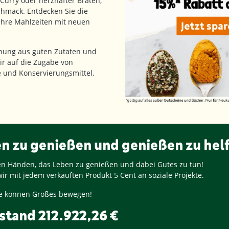
 Curry oder herzhafter Braten,
hmack. Entdecken Sie die
 Ihre Mahlzeiten mit neuen
hung aus guten Zutaten und
ir auf die Zugabe von
fe und Konservierungsmittel.
en zu genießen und genießen zu hel
ren Händen, das Leben zu genießen und dabei Gutes zu tun!
ir mit jedem verkauften Produkt
5 Cent
an soziale Projekte.
nge können Großes bewegen!
stand
212.922,26 €