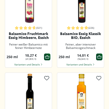
(321)
(226)
Durchschnittliche Bewertung von 4.8 von 5 Sternen
Durchschnittliche Bewertung von 4.
Balsamico Fruchtmark
Balsamico Essig Klassik
Essig Himbeere, EssIch
BIO, EssIch
Feiner weißer Balsamico mit
Feiner, aber intensiver
feiner Himbeernote
Balsamicogeschmack
10,27 €
14,01 €
250 ml
250 ml
(41,08 € / l)
(56,04 € / l)
Varianten und Details
Varianten und Details