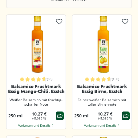
(88)
(150)
Durchschnittliche Bewertung von 4.8 von 5 Sternen
Durchschnittliche Bewertung von 4.
Balsamico Fruchtmark
Balsamico Fruchtmark
Essig Mango-Chili, EssIch
Essig Birne, EssIch
Weißer Balsamico mit fruchtig-
Feiner weißer Balsamico mit
scharfer Note
toller Birnennote
10,27 €
10,27 €
250 ml
250 ml
(41,08 € / l)
(41,08 € / l)
Varianten und Details
Varianten und Details