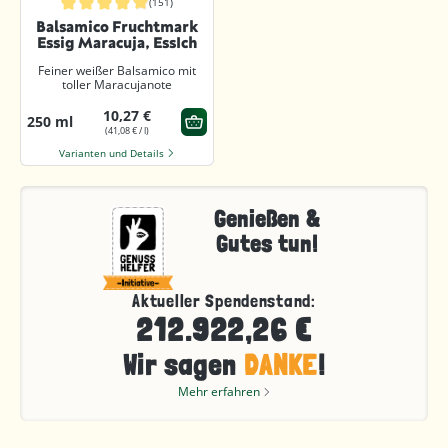
(151)
Durchschnittliche Bewertung von 4.9 von 5 Sternen
Balsamico Fruchtmark
Essig Maracuja, EssIch
Feiner weißer Balsamico mit
toller Maracujanote
10,27 €
250 ml
(41,08 € / l)
Varianten und Details
Genießen &
Gutes tun!
Aktueller Spendenstand:
212.922,26 €
Wir sagen
DANKE
!
Mehr erfahren