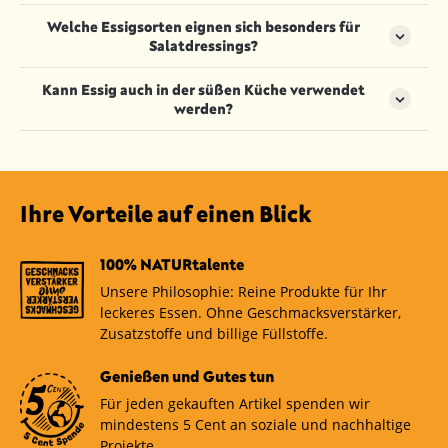
hergestellt und haben oft einen intensiveren, süß-
nach Sorte und Hersteller variieren.
Ja, verschiedene Essige können miteinander
Welche Essigsorten eignen sich besonders für
sauren Geschmack.
gemischt werden, um neue Geschmacksrichtungen
Salatdressings?
zu kreieren. Dies ist eine beliebte Methode, um
individuelle Dressings und Saucen herzustellen.
Balsamicoessig, Rotweinessig und Apfelessig eignen
Kann Essig auch in der süßen Küche verwendet
sich hervorragend für die Zubereitung von
werden?
Salatdressings aufgrund ihrer aromatischen und
ausgewogenen Geschmacksprofile.
Ja, Essig kann in der süßen Küche verwendet
werden, um Desserts, Marmeladen oder
Fruchtsalate zu verfeinern. Besonders
Balsamicoessig wird oft für Desserts verwendet.
Ihre Vorteile auf einen Blick
100% NATURtalente
Unsere Philosophie: Reine Produkte für Ihr
leckeres Essen. Ohne Geschmacksverstärker,
Zusatzstoffe und billige Füllstoffe.
Genießen und Gutes tun
Für jeden gekauften Artikel spenden wir
mindestens 5 Cent an soziale und nachhaltige
Projekte.