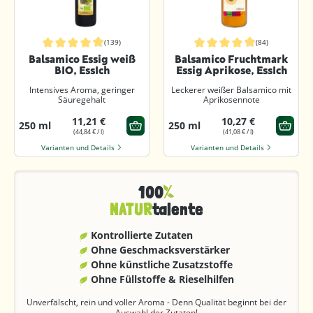
(139)
(84)
Durchschnittliche Bewertung von 4.8 von 5 Sternen
Durchschnittliche Bewertung von 4.
Balsamico Essig weiß
Balsamico Fruchtmark
BIO, EssIch
Essig Aprikose, EssIch
Intensives Aroma, geringer
Leckerer weißer Balsamico mit
Säuregehalt
Aprikosennote
11,21 €
10,27 €
250 ml
250 ml
(44,84 € / l)
(41,08 € / l)
Varianten und Details
Varianten und Details
100
NATUR
talente
Kontrollierte Zutaten
Ohne Geschmacks­verstärker
Ohne künstliche Zusatzstoffe
Ohne Füllstoffe & Rieselhilfen
Unverfälscht, rein und voller Aroma - Denn Qualität beginnt bei der
Auswahl der Zutaten!