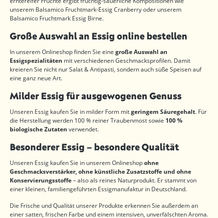
erntereifer Früchte ergibt fruchtig-säuerliche Kompositionen wie
unserem Balsamico Fruchtmark-Essig Cranberry oder unserem
Balsamico Fruchtmark Essig Birne.
Große Auswahl an Essig online bestellen
In unserem Onlineshop finden Sie eine
große Auswahl an
Essigspezialitäten
mit verschiedenen Geschmacksprofilen. Damit
kreieren Sie nicht nur Salat & Antipasti, sondern auch süße Speisen auf
eine ganz neue Art.
Milder Essig für ausgewogenen Genuss
Unseren Essig kaufen Sie in milder Form mit
geringem Säuregehalt
. Für
die Herstellung werden 100 % reiner Traubenmost sowie
100 %
biologische Zutaten
verwendet.
Besonderer Essig – besondere Qualität
Unseren Essig kaufen Sie in unserem Onlineshop
ohne
Geschmacksverstärker, ohne künstliche Zusatzstoffe und ohne
Konservierungsstoffe
– also als reines Naturprodukt. Er stammt von
einer kleinen, familiengeführten Essigmanufaktur in Deutschland.
Die Frische und Qualität unserer Produkte erkennen Sie außerdem an
einer satten, frischen Farbe und einem intensiven, unverfälschten Aroma.