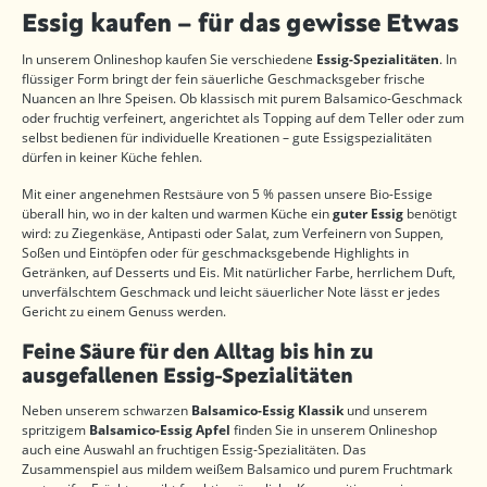
Essig kaufen – für das gewisse Etwas
In unserem Onlineshop kaufen Sie verschiedene
Essig-Spezialitäten
. In
flüssiger Form bringt der fein säuerliche Geschmacksgeber frische
Nuancen an Ihre Speisen. Ob klassisch mit purem Balsamico-Geschmack
oder fruchtig verfeinert, angerichtet als Topping auf dem Teller oder zum
selbst bedienen für individuelle Kreationen – gute Essigspezialitäten
dürfen in keiner Küche fehlen.
Mit einer angenehmen Restsäure von 5 % passen unsere Bio-Essige
überall hin, wo in der kalten und warmen Küche ein
guter Essig
benötigt
wird: zu Ziegenkäse, Antipasti oder Salat, zum Verfeinern von Suppen,
Soßen und Eintöpfen oder für geschmacksgebende Highlights in
Getränken, auf Desserts und Eis. Mit natürlicher Farbe, herrlichem Duft,
unverfälschtem Geschmack und leicht säuerlicher Note lässt er jedes
Gericht zu einem Genuss werden.
Feine Säure für den Alltag bis hin zu
ausgefallenen Essig-Spezialitäten
Neben unserem schwarzen
Balsamico-Essig Klassik
und unserem
spritzigem
Balsamico-Essig Apfel
finden Sie in unserem Onlineshop
auch eine Auswahl an fruchtigen Essig-Spezialitäten. Das
Zusammenspiel aus mildem weißem Balsamico und purem Fruchtmark