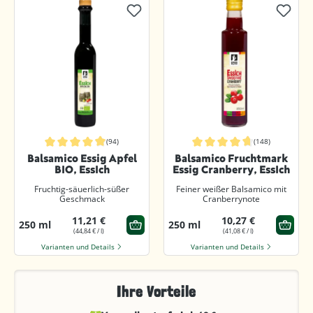
(94)
(148)
Durchschnittliche Bewertung von 4.9 von 5 Sternen
Durchschnittliche Bewertung von 4.
Balsamico Essig Apfel
Balsamico Fruchtmark
BIO, EssIch
Essig Cranberry, EssIch
Fruchtig-säuerlich-süßer
Feiner weißer Balsamico mit
Geschmack
Cranberrynote
11,21 €
10,27 €
250 ml
250 ml
(44,84 € / l)
(41,08 € / l)
Varianten und Details
Varianten und Details
Ihre Vorteile