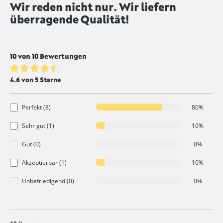
Wir reden nicht nur. Wir liefern
Durchschnittliche Bewertung von 4.6 von 5 Sternen
überragende Qualität!
10 von 10 Bewertungen
Durchschnittliche Bewertung von 4.6 von 5 Sternen
4.6 von 5 Sterne
Perfekt (8)
80%
Sehr gut (1)
10%
Gut (0)
0%
Akzeptierbar (1)
10%
Unbefriedigend (0)
0%