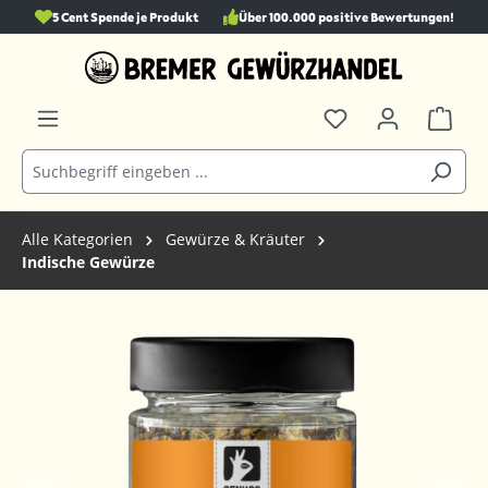
5 Cent Spende je Produkt
Über 100.000 positive Bewertungen!
alt springen
Alle Kategorien
Gewürze & Kräuter
Indische Gewürze
Bildergalerie überspringen