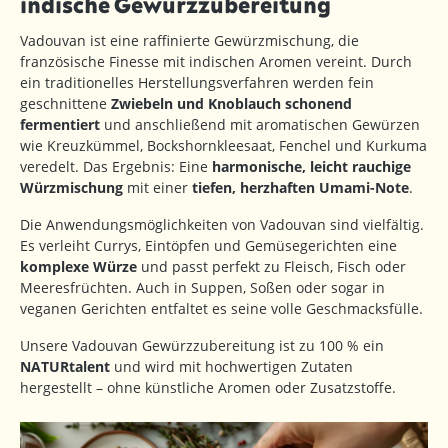
indische Gewürzzubereitung
Vadouvan ist eine raffinierte Gewürzmischung, die
französische Finesse mit indischen Aromen vereint. Durch
ein traditionelles Herstellungsverfahren werden fein
geschnittene
Zwiebeln und Knoblauch schonend
fermentiert
und anschließend mit aromatischen Gewürzen
wie Kreuzkümmel, Bockshornkleesaat, Fenchel und Kurkuma
veredelt. Das Ergebnis: Eine
harmonische, leicht rauchige
Würzmischung
mit einer
tiefen, herzhaften Umami-Note
.
Die Anwendungsmöglichkeiten von Vadouvan sind vielfältig.
Es verleiht Currys, Eintöpfen und Gemüsegerichten eine
komplexe Würze
und passt perfekt zu Fleisch, Fisch oder
Meeresfrüchten. Auch in Suppen, Soßen oder sogar in
veganen Gerichten entfaltet es seine volle Geschmacksfülle.
Unsere Vadouvan Gewürzzubereitung ist zu 100 % ein
NATURtalent
und wird mit hochwertigen Zutaten
hergestellt – ohne künstliche Aromen oder Zusatzstoffe.