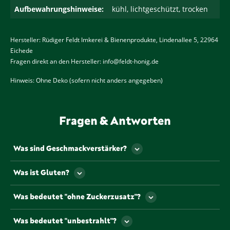
Aufbewahrungshinweise:
kühl, lichtgeschützt, trocken
Hersteller: Rüdiger Feldt Imkerei & Bienenprodukte, Lindenallee 5, 22964
Eichede
Fragen direkt an den Hersteller: info@feldt-honig.de
Hinweis: Ohne Deko (sofern nicht anders angegeben)
Fragen & Antworten
Was sind Geschmackverstärker?
Als Geschmackverstärker werden jene
Was ist Gluten?
Lebensmittelzusatzstoffe bezeichnet, die den
Geschmack und/oder den Geruch eines
Gluten ist ein Eiweiß, dass u.a. natürlicherweise in
Was bedeutet "ohne Zuckerzusatz"?
Lebensmittels verstärken. Gekennzeichnet werden
einigen Getreiden vorkommt.
müssen Geschmacksverstärker mit so genannten „E-
Lebensmittel, die mit diesem Symbol
Nummern“. Die beiden gängigsten und
Was bedeutet "unbestrahlt"?
gekennzeichnet sind, sind frei von Zuckerzusätzen