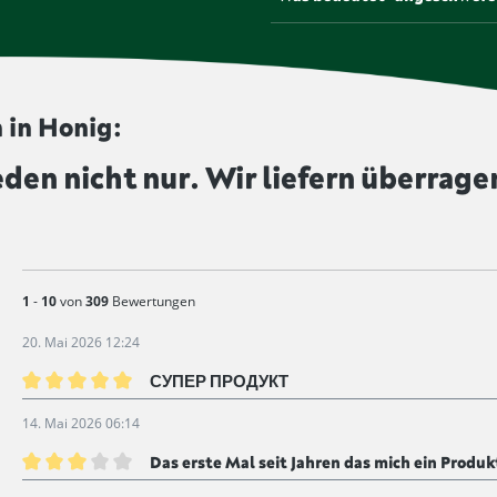
Gesetz bestrahlt werden. Pr
werden von uns unbestrahlt 
Einige Lebensmittel, etwa Tr
verlängern und dem Produkt e
diesem Symbol gekennzeichne
 in Honig:
eden nicht nur. Wir liefern überrage
1
-
10
von
309
Bewertungen
20. Mai 2026 12:24
СУПЕР ПРОДУКТ
Bewertung mit 5 von 5 Sternen
14. Mai 2026 06:14
Das erste Mal seit Jahren das mich ein Produk
Bewertung mit 3 von 5 Sternen