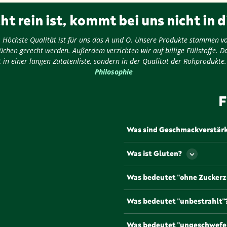
ht rein ist, kommt bei uns nicht in d
ug: Höchste Qualität ist für uns das A und O. Unsere Produkte stammen v
chen gerecht werden. Außerdem verzichten wir auf billige Füllstoffe. D
 in einer langen Zutatenliste, sondern in der Qualität der Rohprodukte
Philosophie
F
Was sind Geschmackverstär
Als Geschmackverstärker werd
Was ist Gluten?
Geschmack und/oder den Geru
werden müssen Geschmacksve
Gluten ist ein Eiweiß, dass u
Was bedeutet "ohne Zuckerz
gängigsten und bekannteste
Natriumglutamat, die mit de
Lebensmittel, die mit diesem
Was bedeutet "unbestrahlt"
Zuckerzusätzen oder anderen
Um die Haltbarkeit zu verlän
Was bedeutet "ungeschwefe