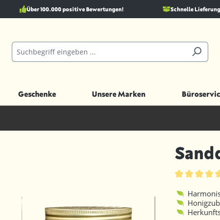
Über 100.000 positive Bewertungen!
Schnelle Lieferung
Geschenke
Unsere Marken
Büroservic
Sandd
Durchschnittl
Harmonis
Honigzub
Herkunft