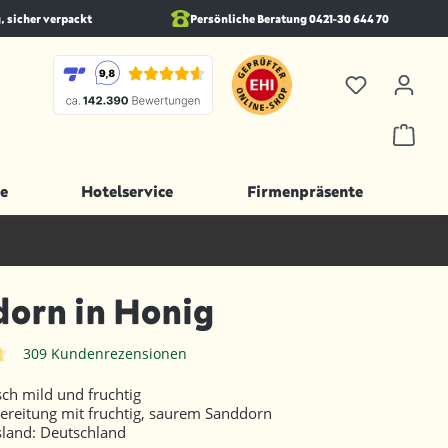
, sicher verpackt
Persönliche Beratung 0421-30 644 70
e
Hotelservice
Firmenpräsente
orn in Honig
309 Kundenrezensionen
iche Bewertung von 4.7 von 5 Sternen
ch mild und fruchtig
ereitung mit fruchtig, saurem Sanddorn
sland: Deutschland