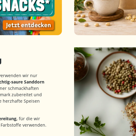
g
verwenden wir nur
chtig-saure Sanddorn
iner schmackhaften
nmark zubereitet und
e herzhafte Speisen
reitung,
für die wir
 Farbstoffe verwenden.