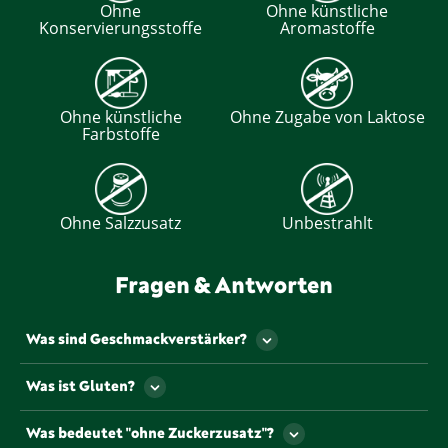
Ohne
Ohne künstliche
Konservierungsstoffe
Aromastoffe
Ohne künstliche
Ohne Zugabe von Laktose
Farbstoffe
Ohne Salzzusatz
Unbestrahlt
Fragen & Antworten
Was sind Geschmackverstärker?
Als Geschmackverstärker werden jene
Was ist Gluten?
Lebensmittelzusatzstoffe bezeichnet, die den
Geschmack und/oder den Geruch eines
Gluten ist ein Eiweiß, dass u.a. natürlicherweise in
Was bedeutet "ohne Zuckerzusatz"?
Lebensmittels verstärken. Gekennzeichnet werden
einigen Getreiden vorkommt.