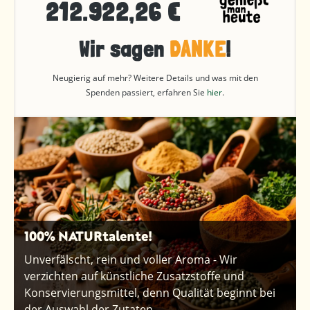
212.922,26 €
Wir sagen
DANKE
!
Neugierig auf mehr? Weitere Details und was mit den
Spenden passiert, erfahren Sie
hier
.
100% NATURtalente!
Unverfälscht, rein und voller Aroma - Wir
verzichten auf künstliche Zusatzstoffe und
Konservierungsmittel, denn Qualität beginnt bei
der Auswahl der Zutaten.