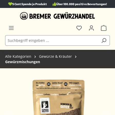
5 Cent Spende je Produkt
Über 100.000 positive Bewertungen!
alt springen
Alle Kategorien
Gewürze & Kräuter
Gewürzmischungen
Bildergalerie überspringen