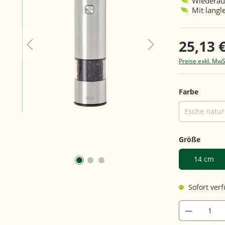
Wiederau
Mit lang
25,13 
Preise exkl. MwS
auswäh
Farbe
Esche natur
auswä
Größe
14 cm
Sofort verf