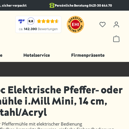
, sicher verpackt
Persönliche Beratung 0421-30 644 70
e
Hotelservice
Firmenpräsente
 Elektrische Pfeffer- oder
ühle i.Mill Mini, 14 cm,
tahl/Acryl
r Pfeffermühle mit elektrischer Bedienung