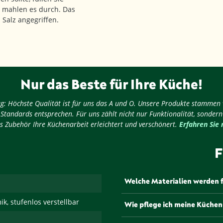
d mahlen es durch. Das
Salz angegriffen.
Nur das Beste für Ihre Küche!
nug: Höchste Qualität ist für uns das A und O. Unsere Produkte stammen
 Standards entsprechen. Für uns zählt nicht nur Funktionalität, sondern
s Zubehör Ihre Küchenarbeit erleichtert und verschönert.
Erfahren Sie
F
Welche Materialien werden 
Unsere Küchenutensilien wer
k, stufenlos verstellbar
Wie pflege ich meine Küchenu
gefertigt, die sorgfältig au
bieten. Von robustem Edelsta
Die Pflege unserer Küchenute