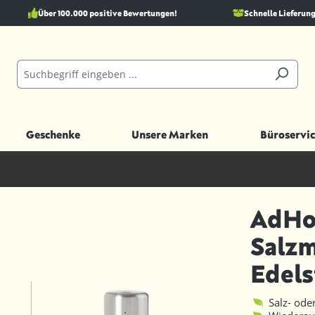
Über 100.000 positive Bewertungen!
Schnelle Lieferung
Geschenke
Unsere Marken
Büroservic
AdHoc
Salzm
Edels
Salz- ode