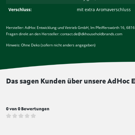
Verschluss:
mit extra Aromaverschluss
Hersteller: AdHoc Entwicklung und Vetrieb GmbH, Im Pfeifferswörth 16, 68
Fragen direkt an den Hersteller: contact.de@dkhouseholdbrands.com
Hinweis: Ohne Deko (sofern nicht anders angegeben)
Das sagen Kunden über unsere AdHoc Ele
0 von 0 Bewertungen
Durchschnittliche Bewertung von 0 von 5 Sternen