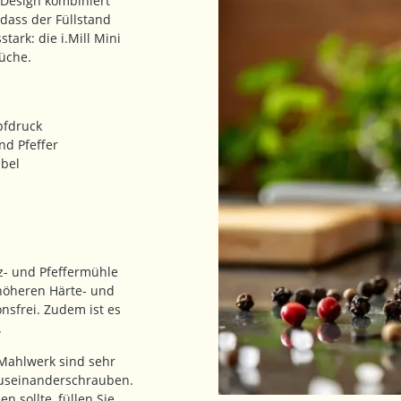
e Design kombiniert
odass der Füllstand
stark: die i.Mill Mini
Küche.
pfdruck
nd Pfeffer
abel
z- und Pfeffermühle
 höheren Härte- und
onsfrei. Zudem ist es
.
Mahlwerk sind sehr
auseinanderschrauben.
 sollte, füllen Sie