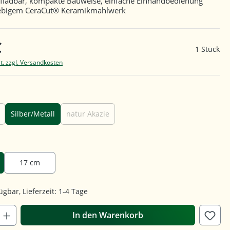
fladbar, kompakte Bauweise, einfache Einhandbedienung
lebigem CeraCut® Keramikmahlwerk
€
1 Stück
t. zzgl. Versandkosten
len
Silber/Metall
natur Akazie
hlen
17 cm
ügbar, Lieferzeit: 1-4 Tage
In den Warenkorb