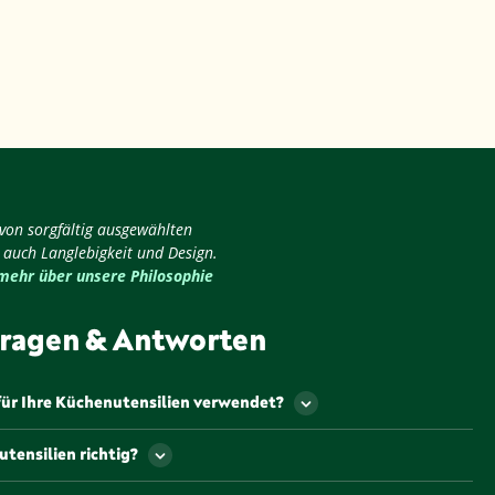
 von sorgfältig ausgewählten
 auch Langlebigkeit und Design.
 mehr über unsere Philosophie
ragen & Antworten
für Ihre Küchenutensilien verwendet?
den aus hochwertigen, langlebigen Materialien
tensilien richtig?
sgewählt wurden, um Ihnen ein optimales Kocherlebnis zu
hl bis hin zu elegantem Glas – wir achten darauf, dass
nsilien hängt vom jeweiligen Material ab. In der Regel