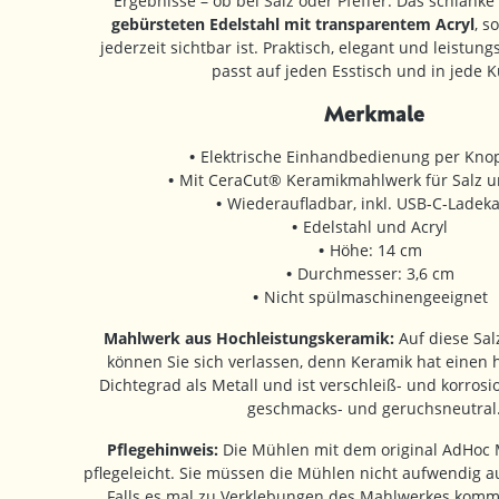
Ergebnisse – ob bei Salz oder Pfeffer. Das schlank
gebürsteten Edelstahl mit transparentem Acryl
, s
jederzeit sichtbar ist. Praktisch, elegant und leistungs
passt auf jeden Esstisch und in jede 
Merkmale
Elektrische Einhandbedienung per Kno
Mit CeraCut® Keramikmahlwerk für Salz u
Wiederaufladbar, inkl. USB-C-Ladek
Edelstahl und Acryl
Höhe: 14 cm
Durchmesser: 3,6 cm
Nicht spülmaschinengeeignet
Mahlwerk aus Hochleistungskeramik:
Auf diese Sal
können Sie sich verlassen, denn Keramik hat einen
Dichtegrad als Metall und ist verschleiß- und korrosi
geschmacks- und geruchsneutral
Pflegehinweis:
Die Mühlen mit dem original AdHoc 
pflegeleicht. Sie müssen die Mühlen nicht aufwendig 
Falls es mal zu Verklebungen des Mahlwerkes kommen