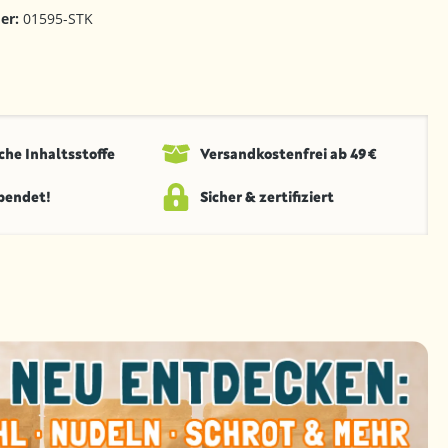
er:
01595-STK
che Inhaltsstoffe
Versandkosten­frei ab 49 €
spendet!
Sicher & zertifiziert