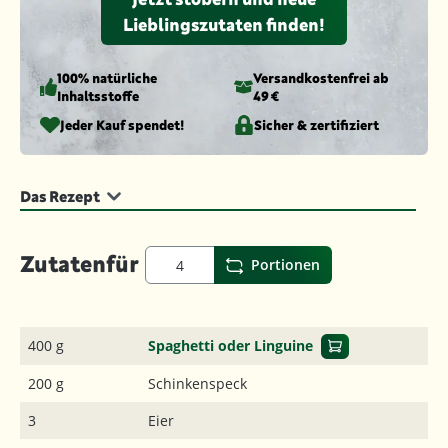
Lieblingszutaten finden!
100% natürliche
Versandkosten­frei ab
Inhaltsstoffe
49 €
Jeder Kauf spendet!
Sicher & zertifiziert
Das Rezept
Zutaten
für
Portionen
400 g
Spaghetti oder Linguine
200 g
Schinkenspeck
3
Eier