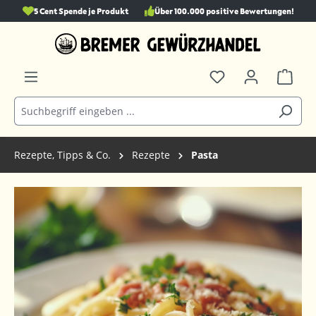
5 Cent Spende je Produkt
Über 100.000 positive Bewertungen!
alt springen
Rezepte, Tipps & Co.
Rezepte
Pasta
Bildergalerie überspringen