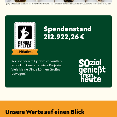
Spendenstand
212.922,26 €
Wir spenden mit jedem verkauften
Produkt
5 Cent
an soziale Projekte.
Viele kleine Dinge können Großes
bewegen!
Unsere Werte auf einen Blick