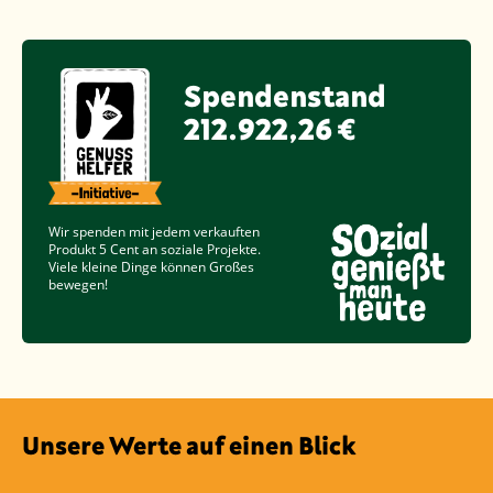
Spendenstand
212.922,26 €
Wir spenden mit jedem verkauften
Produkt
5 Cent
an soziale Projekte.
Viele kleine Dinge können Großes
bewegen!
Unsere Werte auf einen Blick