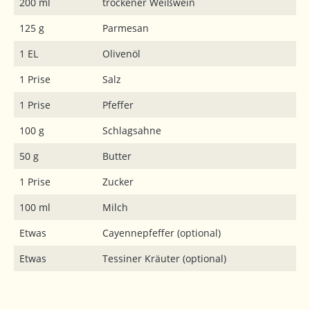
200 ml
trockener Weißwein
125 g
Parmesan
1 EL
Olivenöl
1 Prise
Salz
1 Prise
Pfeffer
100 g
Schlagsahne
50 g
Butter
1 Prise
Zucker
100 ml
Milch
Etwas
Cayennepfeffer (optional)
Etwas
Tessiner Kräuter (optional)