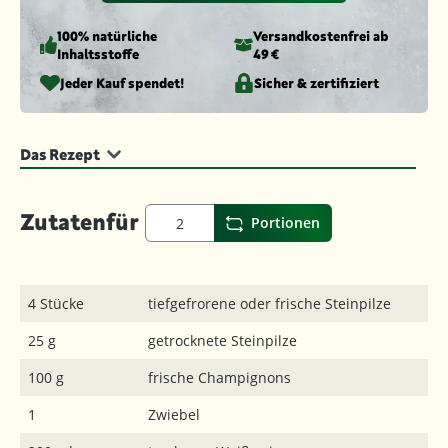
100% natürliche
Versandkosten­frei ab
Inhaltsstoffe
49 €
Jeder Kauf spendet!
Sicher & zertifiziert
Das Rezept
Zutaten
für
Portionen
4 Stücke
tiefgefrorene oder frische Steinpilze
25 g
getrocknete Steinpilze
100 g
frische Champignons
1
Zwiebel