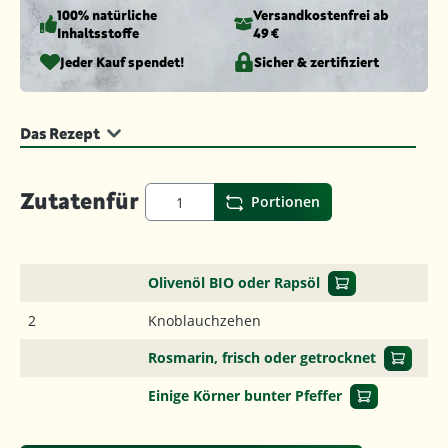
100% natürliche
Versandkosten­frei ab
Inhaltsstoffe
49 €
Jeder Kauf spendet!
Sicher & zertifiziert
Das Rezept
Zutaten
für
Portionen
Olivenöl BIO oder Rapsöl
2
Knoblauchzehen
Rosmarin, frisch oder getrocknet
Einige Körner bunter Pfeffer