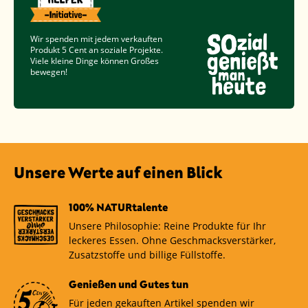
Wir spenden mit jedem verkauften
Produkt
5 Cent
an soziale Projekte.
Viele kleine Dinge können Großes
bewegen!
Unsere Werte auf einen Blick
100% NATURtalente
Unsere Philosophie: Reine Produkte für Ihr
leckeres Essen. Ohne Geschmacksverstärker,
Zusatzstoffe und billige Füllstoffe.
Genießen und Gutes tun
Für jeden gekauften Artikel spenden wir