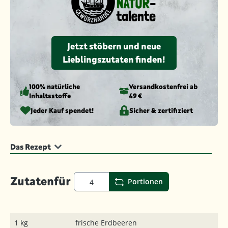
Jetzt stöbern und neue
Lieblingszutaten finden!
100% natürliche
Versandkosten­frei ab
Inhaltsstoffe
49 €
Jeder Kauf spendet!
Sicher & zertifiziert
Das Rezept
Zutaten
für
Portionen
1 kg
frische Erdbeeren