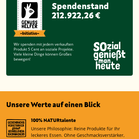
Spendenstand
212.922,26 €
Wir spenden mit jedem verkauften
Produkt
5 Cent
an soziale Projekte.
Viele kleine Dinge können Großes
bewegen!
Unsere Werte auf einen Blick
100% NATURtalente
Unsere Philosophie: Reine Produkte für Ihr
leckeres Essen. Ohne Geschmacksverstärker,