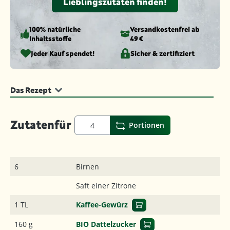
Lieblingszutaten finden!
100% natürliche
Versandkosten­frei ab
Inhaltsstoffe
49 €
Jeder Kauf spendet!
Sicher & zertifiziert
Das Rezept
Zutaten
für
Portionen
6
Birnen
Saft einer Zitrone
1 TL
Kaffee-Gewürz
160 g
BIO Dattelzucker