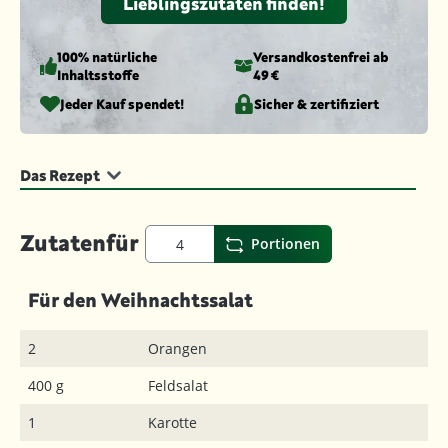
Lieblingszutaten finden!
100% natürliche
Versandkosten­frei ab
Inhaltsstoffe
49 €
Jeder Kauf spendet!
Sicher & zertifiziert
Das Rezept
Zutaten
für
Portionen
Für den Weihnachtssalat
2
Orangen
400 g
Feldsalat
1
Karotte