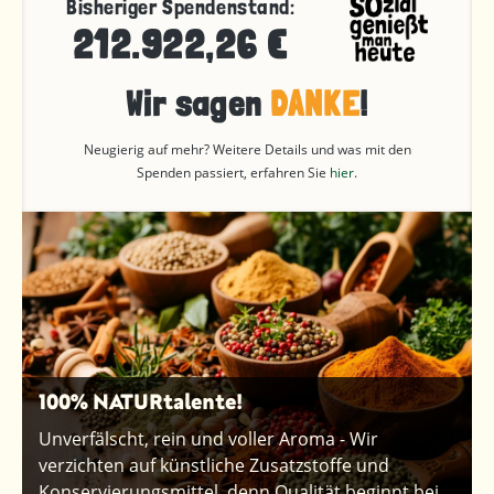
Bisheriger Spendenstand:
212.922,26 €
Wir sagen
DANKE
!
Neugierig auf mehr? Weitere Details und was mit den
Spenden passiert, erfahren Sie
hier
.
100% NATURtalente!
Unverfälscht, rein und voller Aroma - Wir
verzichten auf künstliche Zusatzstoffe und
Konservierungsmittel, denn Qualität beginnt bei