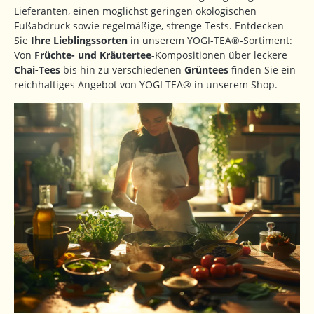
Lieferanten, einen möglichst geringen ökologischen
Fußabdruck sowie regelmäßige, strenge Tests. Entdecken
Sie
Ihre Lieblingssorten
in unserem YOGI-TEA®-Sortiment:
Von
Früchte- und Kräutertee
-Kompositionen über leckere
Chai-Tees
bis hin zu verschiedenen
Grüntees
finden Sie ein
reichhaltiges Angebot von YOGI TEA® in unserem Shop.