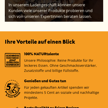
In unserem Ladengeschäft können unsere
Kunden viele unserer Produkte probieren und
sich von unseren Expertinnen beraten lassen.
Ihre Vorteile auf einen Blick
100% NATURtalente
Unsere Philosophie: Reine Produkte für Ihr
leckeres Essen. Ohne Geschmacksverstärker,
Zusatzstoffe und billige Füllstoffe.
Genießen und Gutes tun
Für jeden gekauften Artikel spenden wir
mindestens 5 Cent an soziale und nachhaltige
Projekte.
Beste Qualität zu fairen Preisen