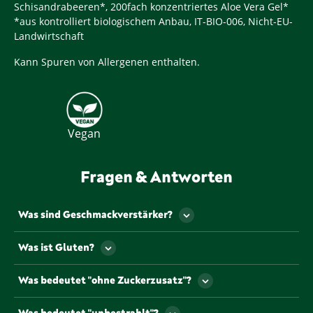
Schisandrabeeren*, 200fach konzentriertes Aloe Vera Gel*
*aus kontrolliert biologischem Anbau, IT-BIO-006, Nicht-EU-
Landwirtschaft
Kann Spuren von Allergenen enthalten.
Vegan
Fragen & Antworten
Was sind Geschmackverstärker?
Als Geschmackverstärker werden jene
Was ist Gluten?
Lebensmittelzusatzstoffe bezeichnet, die den
Geschmack und/oder den Geruch eines
Gluten ist ein Eiweiß, dass u.a. natürlicherweise in
Was bedeutet "ohne Zuckerzusatz"?
Lebensmittels verstärken. Gekennzeichnet werden
einigen Getreiden vorkommt.
müssen Geschmacksverstärker mit so genannten „E-
Lebensmittel, die mit diesem Symbol
Nummern“. Die beiden gängigsten und
Was bedeutet "unbestrahlt"?