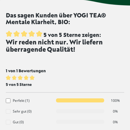
unbestrahlt angeboten.
dem Produkt eine intensivere Farbe zu geben.
Lebensmittel, die mit diesem Symbol
Das sagen Kunden über YOGI TEA®
gekennzeichnet sind, werden ungeschwefelt
Mentale Klarheit, BIO:
produziert.
5 von 5 Sterne zeigen:
Wir reden nicht nur. Wir liefern
Durchschnittliche Bewertung von 5 von 5 Sternen
überragende Qualität!
1 von 1 Bewertungen
Durchschnittliche Bewertung von 5 von 5 Sternen
5 von 5 Sterne
Perfekt (1)
100%
Sehr gut (0)
0%
Gut (0)
0%