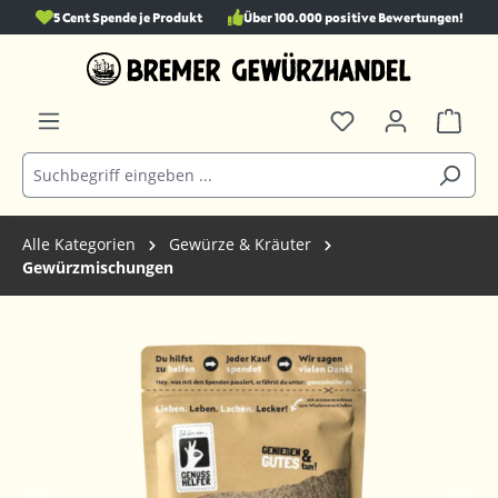
5 Cent Spende je Produkt
Über 100.000 positive Bewertungen!
alt springen
Alle Kategorien
Gewürze & Kräuter
Gewürzmischungen
Bildergalerie überspringen