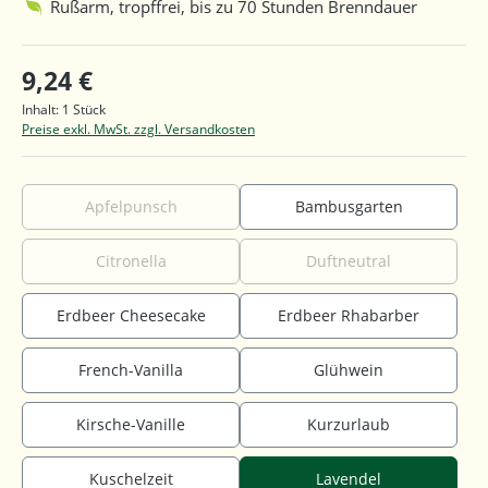
Rußarm, tropffrei, bis zu 70 Stunden Brenndauer
9,24 €
Inhalt:
1 Stück
Preise exkl. MwSt. zzgl. Versandkosten
Apfelpunsch
Bambusgarten
Citronella
Duftneutral
Erdbeer Cheesecake
Erdbeer Rhabarber
French-Vanilla
Glühwein
Kirsche-Vanille
Kurzurlaub
Kuschelzeit
Lavendel