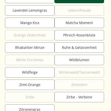
Lavendel-Lemongras
Lebensfreude
Mango Kiss
Matcha Moment
Orange Zedernholz
Pfirsich-Rosenblüte
Rhabarber-Minze
Ruhe & Gelassenheit
White Christmas
Wildblumen
Wildfeige
Winterwald/Tannenwald
Zimt-Orange
Zimtstern
Zirbe
Zirbe - Verbene
Zitronengras