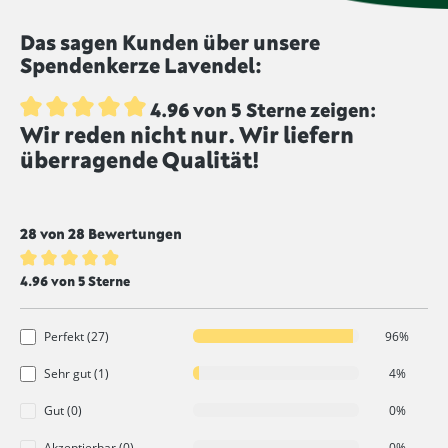
Wachsschicht gebildet hat. So brennt die Kerze
auch bei zukünftigen Einsätzen gleichmäßiger ab.
Das sagen Kunden über unsere
Der Docht wird gelegentlich leicht gekürzt, und die
Spendenkerze Lavendel:
Kerze steht auf einer hitzebeständigen, ebenen
Fläche.
4.96 von 5 Sterne zeigen:
Wir reden nicht nur. Wir liefern
Durchschnittliche Bewertung von 4.9 von 5 Sternen
überragende Qualität!
28 von 28 Bewertungen
Durchschnittliche Bewertung von 4.9 von 5 Sternen
4.96 von 5 Sterne
Perfekt (27)
96%
Sehr gut (1)
4%
Gut (0)
0%
Akzeptierbar (0)
0%