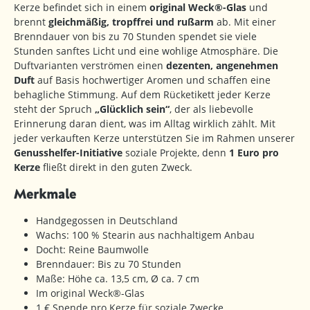
Kerze befindet sich in einem
original Weck®-Glas
und
brennt
gleichmäßig, tropffrei und rußarm
ab. Mit einer
Brenndauer von bis zu 70 Stunden spendet sie viele
Stunden sanftes Licht und eine wohlige Atmosphäre. Die
Duftvarianten verströmen einen
dezenten, angenehmen
Duft
auf Basis hochwertiger Aromen und schaffen eine
behagliche Stimmung. Auf dem Rücketikett jeder Kerze
steht der Spruch
„Glücklich sein“
, der als liebevolle
Erinnerung daran dient, was im Alltag wirklich zählt. Mit
jeder verkauften Kerze unterstützen Sie im Rahmen unserer
Genusshelfer-Initiative
soziale Projekte, denn
1 Euro pro
Kerze
fließt direkt in den guten Zweck.
Merkmale
Handgegossen in Deutschland
Wachs: 100 % Stearin aus nachhaltigem Anbau
Docht: Reine Baumwolle
Brenndauer: Bis zu 70 Stunden
Maße: Höhe ca. 13,5 cm, Ø ca. 7 cm
Im original Weck®-Glas
1 € Spende pro Kerze für soziale Zwecke