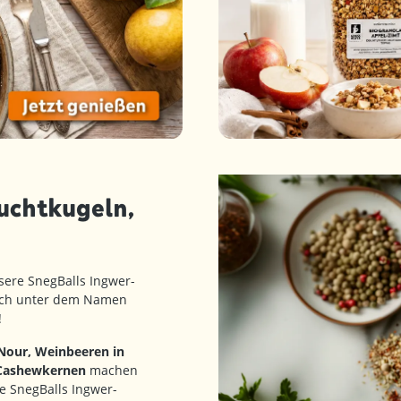
uchtkugeln,
sere SnegBalls Ingwer-
 auch unter dem Namen
!
 Nour, Weinbeeren in
 Cashewkernen
machen
e SnegBalls Ingwer-