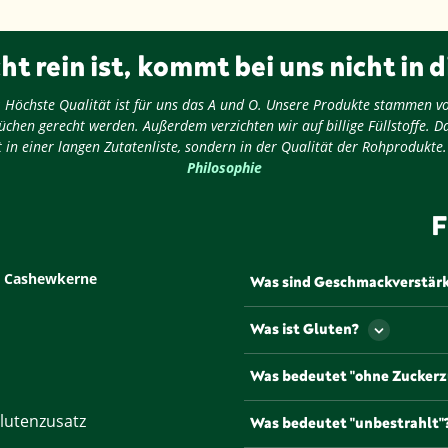
ht rein ist, kommt bei uns nicht in d
ug: Höchste Qualität ist für uns das A und O. Unsere Produkte stammen v
chen gerecht werden. Außerdem verzichten wir auf billige Füllstoffe. D
 in einer langen Zutatenliste, sondern in der Qualität der Rohprodukte
Philosophie
F
,
Cashewkerne
Was sind Geschmackverstär
Als Geschmackverstärker werd
Was ist Gluten?
Geschmack und/oder den Geru
werden müssen Geschmacksve
Gluten ist ein Eiweiß, dass u
Was bedeutet "ohne Zuckerz
gängigsten und bekannteste
Natriumglutamat, die mit de
Lebensmittel, die mit diesem
lutenzusatz
Was bedeutet "unbestrahlt"
Zuckerzusätzen oder anderen