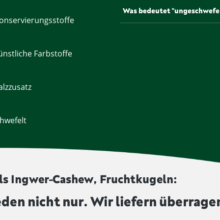
Um die Haltbarkeit zu verlän
Was bedeutet "ungeschwefe
Gesetz bestrahlt werden. Pr
onservierungsstoffe
werden von uns unbestrahlt 
Einige Lebensmittel, etwa Tr
verlängern und dem Produkt e
diesem Symbol gekennzeichne
nstliche Farbstoffe
lzzusatz
hwefelt
ls Ingwer-Cashew, Fruchtkugeln:
eden nicht nur. Wir liefern überrage