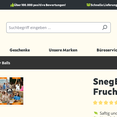
Über 100.000 positive Bewertungen!
Schnelle Lieferung
Geschenke
Unsere Marken
Büroservic
 Balls
SnegB
Fruc
Durchschnittl
Saftig u