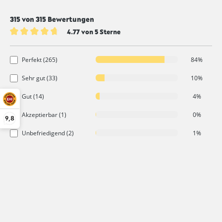
315 von 315 Bewertungen
4.77 von 5 Sterne
Durchschnittliche Bewertung von 4.7 von 5 Sternen
Perfekt (265)
84%
Sehr gut (33)
10%
Gut (14)
4%
Akzeptierbar (1)
0%
9,8
Unbefriedigend (2)
1%