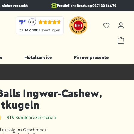
, sicher verpackt
Persönliche Beratung 0421-30 644 70
e
Hotelservice
Firmenpräsente
alls Ingwer-Cashew,
htkugeln
315 Kundenrezensionen
iche Bewertung von 4.7 von 5 Sternen
nd nussig im Geschmack