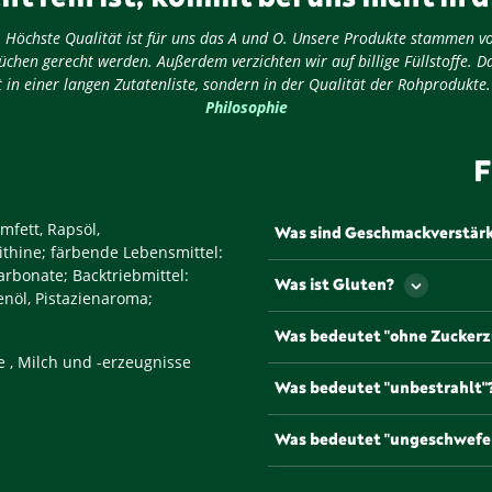
ug: Höchste Qualität ist für uns das A und O. Unsere Produkte stammen v
chen gerecht werden. Außerdem verzichten wir auf billige Füllstoffe. D
 in einer langen Zutatenliste, sondern in der Qualität der Rohprodukte
Philosophie
F
mfett, Rapsöl,
Was sind Geschmackverstär
ithine; färbende Lebensmittel:
Als Geschmackverstärker werd
rbonate; Backtriebmittel:
Was ist Gluten?
Geschmack und/oder den Geru
nöl, Pistazienaroma;
werden müssen Geschmacksve
Gluten ist ein Eiweiß, dass u
Was bedeutet "ohne Zuckerz
gängigsten und bekannteste
e , Milch und -erzeugnisse
Natriumglutamat, die mit de
Lebensmittel, die mit diesem
Was bedeutet "unbestrahlt"
Zuckerzusätzen oder anderen
Um die Haltbarkeit zu verlän
Was bedeutet "ungeschwefe
Gesetz bestrahlt werden. Pr
werden von uns unbestrahlt 
Einige Lebensmittel, etwa Tr