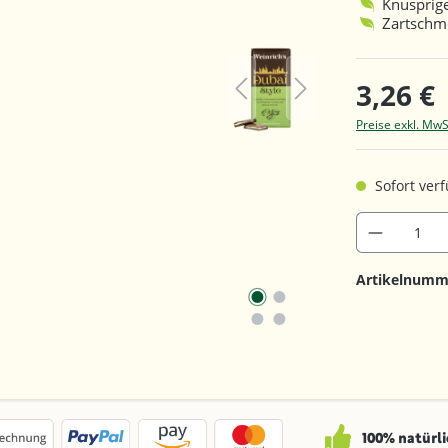
Knusprige
Zartschme
3,26 €
Preise exkl. MwS
Sofort verf
Artikelnumm
100% natürli