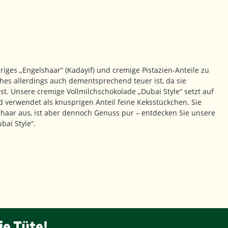
riges „Engelshaar“ (Kadayif) und cremige Pistazien-Anteile zu
es allerdings auch dementsprechend teuer ist, da sie
st. Unsere cremige Vollmilchschokolade „Dubai Style“ setzt auf
d verwendet als knusprigen Anteil feine Keksstückchen. Sie
aar aus, ist aber dennoch Genuss pur – entdecken Sie unsere
bai Style“.
ie Tüte!