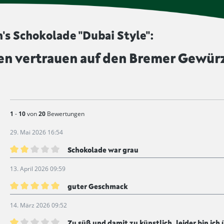
verlängern und dem Produkt e
diesem Symbol gekennzeichne
's Schokolade "Dubai Style":
n vertrauen auf den Bremer Gewür
1
-
10
von
20
Bewertungen
29. Mai 2026 16:54
Schokolade war grau
Bewertung mit 2 von 5 Sternen
13. April 2026 09:59
guter Geschmack
Bewertung mit 5 von 5 Sternen
14. März 2026 09:52
Zu süß und damit zu künstlich, leider bin ich