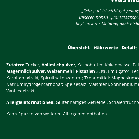
„Sehr gut“ ist nicht gut gen
unseren hohen Qualitätsansprü
liegt unserer Meinung nach nicht
Übersicht
Nährwerte
Details
Zutaten:
Zucker,
Vollmilchpulver
, Kakaobutter, Kakaomasse, Pal
Magermilchpulver
,
Weizenmehl
,
Pistazien
3,3%, Emulgator: Lec
Karottenextrakt, Spirulinakonzentrat; Trennmittel: Magnesiumca
Natriumhydrogencarbonat; Speisesalz, Maismehl, Sonnenblume
Vanilleextrakt
Allergieinformationen:
Glutenhaltiges Getreide , Schalenfrücht
Kann Spuren von weiteren Allergenen enthalten.