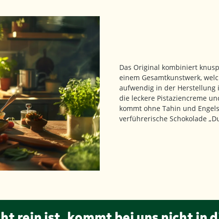
Das Original kombiniert knusp
einem Gesamtkunstwerk, welch
aufwendig in der Herstellung i
die leckere Pistaziencreme un
kommt ohne Tahin und Engelsh
verführerische Schokolade „Du
ht rein ist, kommt bei uns nicht in d