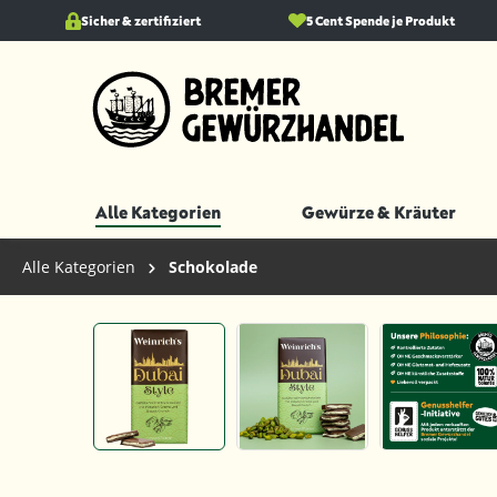
springen
Sicher & zertifiziert
Zur Hauptnavigation springen
5 Cent Spende je Produkt
Alle Kategorien
Gewürze & Kräuter
Alle Kategorien
Schokolade
Bildergalerie überspringen