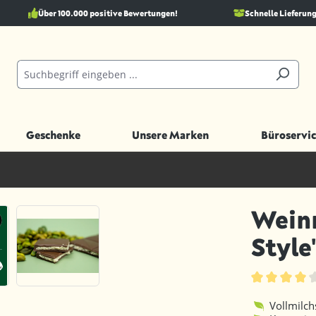
Über 100.000 positive Bewertungen!
Schnelle Lieferung
Geschenke
Unsere Marken
Büroservic
Weinr
Style
Durchschnittl
Vollmilch