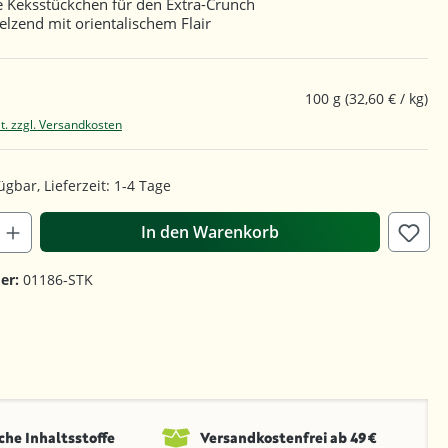
 Keksstückchen für den Extra-Crunch
lzend mit orientalischem Flair
100 g
(32,60 € / kg)
t. zzgl. Versandkosten
ügbar, Lieferzeit: 1-4 Tage
In den Warenkorb
er:
01186-STK
che Inhaltsstoffe
Versandkosten­frei ab 49 €