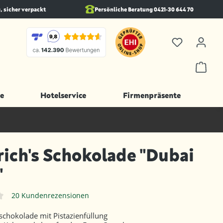
, sicher verpackt
Persönliche Beratung 0421-30 644 70
e
Hotelservice
Firmenpräsente
ich's Schokolade "Dubai
"
20 Kundenrezensionen
iche Bewertung von 4 von 5 Sternen
schokolade mit Pistazienfüllung