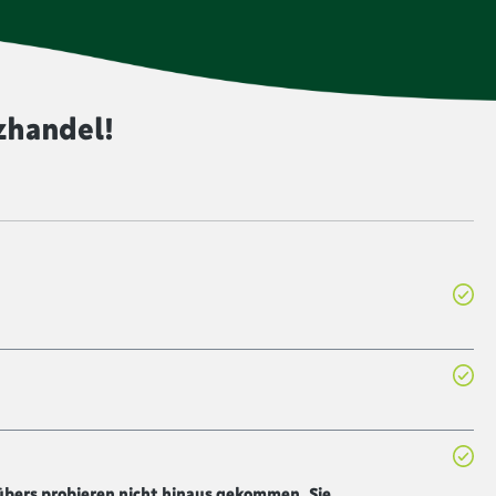
ine intensivere Farbe zu geben. Lebensmittel, die mit
t sind, werden ungeschwefelt produziert.
zhandel!
 übers probieren nicht hinaus gekommen. Sie