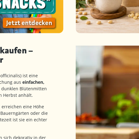
kaufen –
r
fficinalis) ist eine
ischung aus
einfachen,
d dunklen Blütenmitten
en Herbst anhält.
n erreichen eine Höhe
 Bauerngärten oder die
zeit ist sie ein echter
 sich dekorativ in der