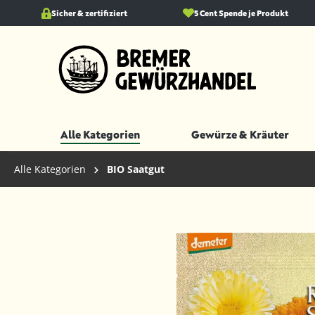
springen
Sicher & zertifiziert
Zur Hauptnavigation springen
5 Cent Spende je Produkt
Alle Kategorien
Gewürze & Kräuter
Alle Kategorien
BIO Saatgut
Bildergalerie überspringen