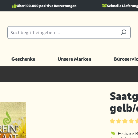
Über 100.000 positive Bewertungen!
Schnelle Lieferung
Geschenke
Unsere Marken
Büroservic
Saatg
gelb/
Durchschnittl
Essbare B