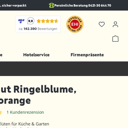
, sicher verpackt
Persönliche Beratung 0421-30 644 70
e
Hotelservice
Firmenpräsente
ut Ringelblume,
orange
1 Kundenrezension
iche Bewertung von 5 von 5 Sternen
lüten für Küche & Garten