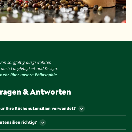
 von sorgfältig ausgewählten
 auch Langlebigkeit und Design.
 mehr über unsere Philosophie
ragen & Antworten
für Ihre Küchenutensilien verwendet?
den aus hochwertigen, langlebigen Materialien
tensilien richtig?
sgewählt wurden, um Ihnen ein optimales Kocherlebnis zu
hl bis hin zu elegantem Glas – wir achten darauf, dass