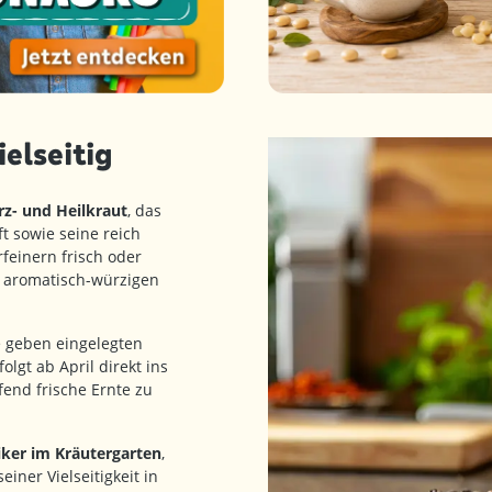
ielseitig
rz- und Heilkraut
, das
t sowie seine reich
feinern frisch oder
r aromatisch-würzigen
ie geben eingelegten
folgt ab April direkt ins
fend frische Ernte zu
iker im Kräutergarten
,
ner Vielseitigkeit in