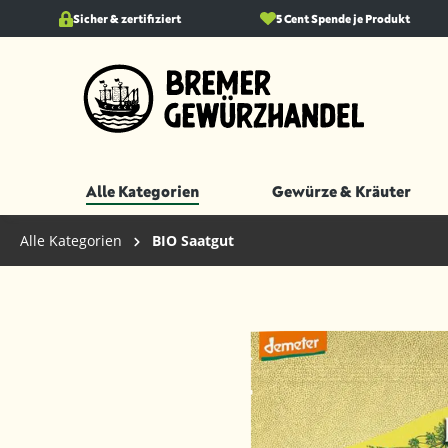
springen
Sicher & zertifiziert
Zur Hauptnavigation springen
5 Cent Spende je Produkt
Alle Kategorien
Gewürze & Kräuter
Alle Kategorien
BIO Saatgut
Bildergalerie überspringen