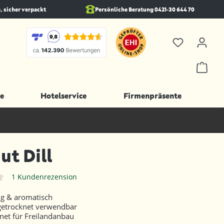
, sicher verpackt
Persönliche Beratung 0421-30 644 70
e
Hotelservice
Firmenpräsente
ut Dill
1 Kundenrezension
iche Bewertung von 4 von 5 Sternen
ig & aromatisch
getrocknet verwendbar
net für Freilandanbau