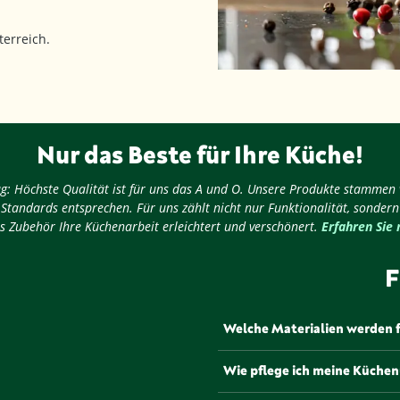
erreich.
Nur das Beste für Ihre Küche!
nug: Höchste Qualität ist für uns das A und O. Unsere Produkte stammen
 Standards entsprechen. Für uns zählt nicht nur Funktionalität, sondern
s Zubehör Ihre Küchenarbeit erleichtert und verschönert.
Erfahren Sie
F
Welche Materialien werden 
Unsere Küchenutensilien wer
Wie pflege ich meine Küchenu
gefertigt, die sorgfältig au
bieten. Von robustem Edelsta