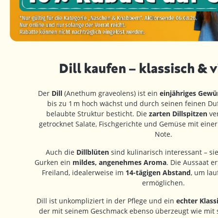
Dill kaufen – klassisch & v
Der
Dill
(Anethum graveolens) ist ein
einjähriges Gewü
bis zu 1 m hoch wächst und durch seinen feinen Duf
belaubte Struktur besticht. Die
zarten Dillspitzen
ver
getrocknet Salate, Fischgerichte und Gemüse mit eine
Note.
Auch die
Dillblüten
sind kulinarisch interessant – s
Gurken ein
mildes, angenehmes Aroma
. Die Aussaat er
Freiland, idealerweise im
14-tägigen Abstand
, um lau
ermöglichen.
Dill ist unkompliziert in der Pflege und ein
echter Klass
der mit seinem Geschmack ebenso überzeugt wie mit sei