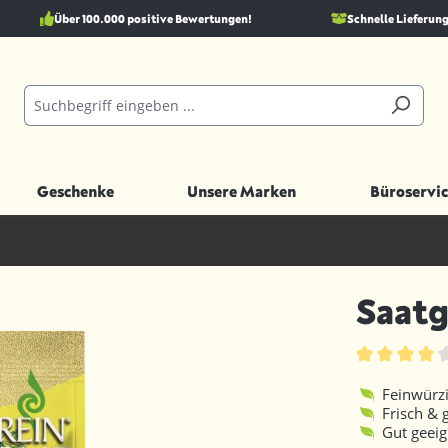
Über 100.000 positive Bewertungen!
Schnelle Lieferung
Geschenke
Unsere Marken
Büroservic
Saatg
Durchschnittl
Feinwürz
Frisch & 
Gut geeig