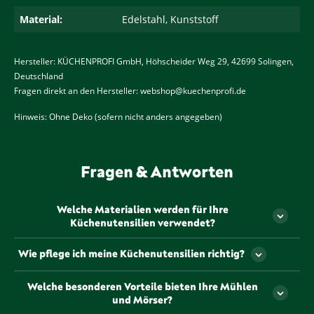
Material:
Edelstahl, Kunststoff
Hersteller: KÜCHENPROFI GmbH, Höhscheider Weg 29, 42699 Solingen,
Deutschland
Fragen direkt an den Hersteller: webshop@kuechenprofi.de
Hinweis: Ohne Deko (sofern nicht anders angegeben)
Fragen & Antworten
Welche Materialien werden für Ihre
Küchenutensilien verwendet?
Unsere Küchenutensilien werden aus hochwertigen,
Wie pflege ich meine Küchenutensilien richtig?
langlebigen Materialien gefertigt, die sorgfältig
ausgewählt wurden, um Ihnen ein optimales
Die Pflege unserer Küchenutensilien hängt vom
Welche besonderen Vorteile bieten Ihre Mühlen
Kocherlebnis zu bieten. Von robustem Edelstahl bis
jeweiligen Material ab. In der Regel sollten sie nach
und Mörser?
hin zu elegantem Glas – wir achten darauf, dass
Gebrauch mit warmem Wasser und einem milden