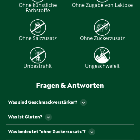
Ohne künstliche
Ohne Zugabe von Laktose
Farbstoffe
Ohne Salzzusatz
Ohne Zuckerzusatz
Unbestrahlt
Ungeschwefelt
Fragen & Antworten
Was sind Geschmackverstärker?
Als Geschmackverstärker werden jene
Was ist Gluten?
Lebensmittelzusatzstoffe bezeichnet, die den
Geschmack und/oder den Geruch eines
Gluten ist ein Eiweiß, dass u.a. natürlicherweise in
Was bedeutet "ohne Zuckerzusatz"?
Lebensmittels verstärken. Gekennzeichnet werden
einigen Getreiden vorkommt.
müssen Geschmacksverstärker mit so genannten „E-