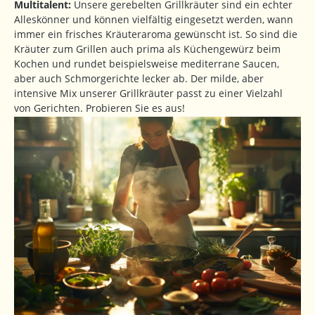
Multitalent:
Unsere gerebelten Grillkräuter sind ein echter
Alleskönner und können vielfältig eingesetzt werden, wann
immer ein frisches Kräuteraroma gewünscht ist. So sind die
Kräuter zum Grillen auch prima als Küchengewürz beim
Kochen und rundet beispielsweise mediterrane Saucen,
aber auch Schmorgerichte lecker ab. Der milde, aber
intensive Mix unserer Grillkräuter passt zu einer Vielzahl
von Gerichten. Probieren Sie es aus!